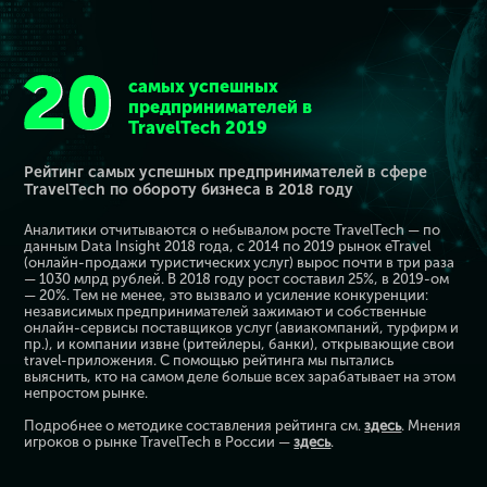
самых успешных
предпринимателей в
TravelTech 2019
Рейтинг самых успешных предпринимателей в сфере
TravelTech по обороту бизнеса в 2018 году
Аналитики отчитываются о небывалом росте TravelTech — по
данным Data Insight 2018 года, с 2014 по 2019 рынок eTravel
(онлайн-продажи туристических услуг) вырос почти в три раза
— 1030 млрд рублей. В 2018 году рост составил 25%, в 2019-ом
— 20%. Тем не менее, это вызвало и усиление конкуренции:
независимых предпринимателей зажимают и собственные
онлайн-сервисы поставщиков услуг (авиакомпаний, турфирм и
пр.), и компании извне (ритейлеры, банки), открывающие свои
travel-приложения. С помощью рейтинга мы пытались
выяснить, кто на самом деле больше всех зарабатывает на этом
непростом рынке.
Подробнее о методике составления рейтинга см.
здесь
. Мнения
игроков о рынке TravelTech в России —
здесь
.