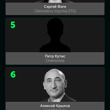
Сергей Фаге
Ostrovok.ru (группа ETG)
5
Петр Кутис
Onetwotrip
6
Алексей Крылов