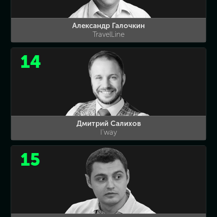
Александр Галочкин
TravelLine
14
Дмитрий Салихов
I’way
15