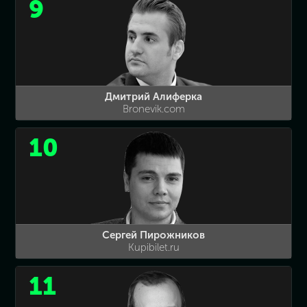
9
Дмитрий Алиферка
Bronevik.com
10
Сергей Пирожников
Kupibilet.ru
11