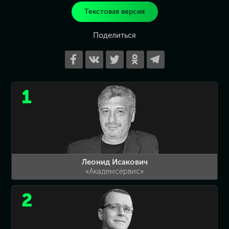
Текстовая версия
Поделиться
1
Леонид Исакович
«Академсервис»
2