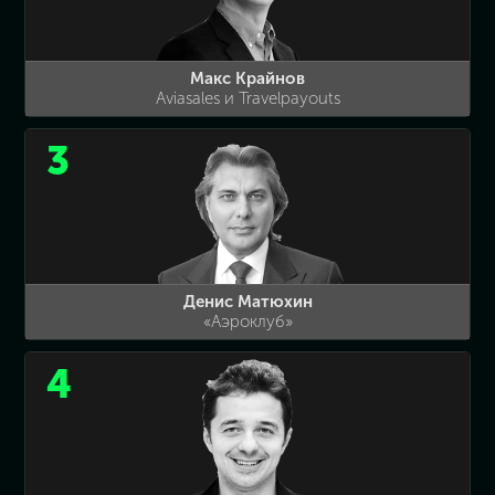
Макс Крайнов
Aviasales и Travelpayouts
3
Денис Матюхин
«Аэроклуб»
4