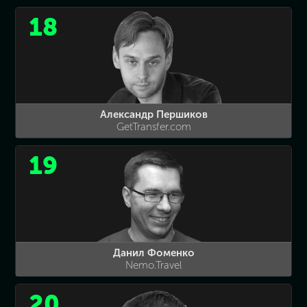
18
Александр Першиков
GetTransfer.com
19
Данил Фоменко
Nemo.Travel
20