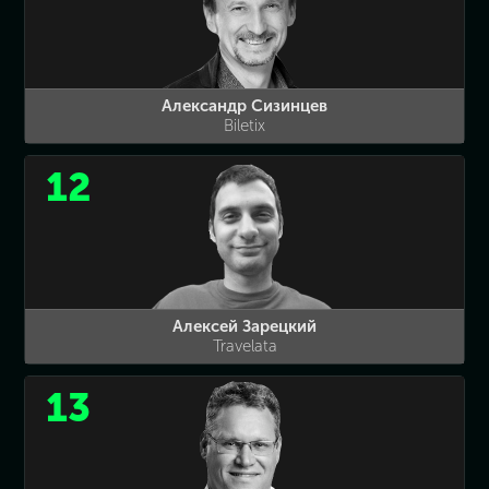
Александр Сизинцев
Biletix
12
Алексей Зарецкий
Travelata
13