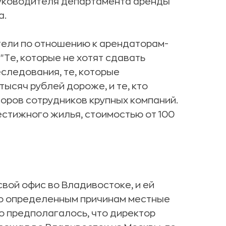
руководителя департамента аренды
а.
тели по отношению к арендаторам-
"Те, которые не хотят сдавать
следования, те, которые
ысяч рублей дороже, и те, кто
оров сотрудников крупных компаний.
естижного жилья, стоимостью от 100
вой офис во Владивостоке, и ей
По определенным причинам местные
о предполагалось, что директор