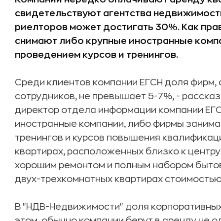
свидетельствуют агентства недвижимости
риелторов может достигать 30%. Как пра
снимают либо
крупные иностранные комп
проведением курсов и тренингов.
Среди клиентов компании ЕГСН доля фирм,
сотрудников, не превышает 5-7%, - расска
директор отдела информации компании ЕГСН
иностранные компании, либо фирмы зани
тренингов и курсов повышения квалификаци
квартирах, расположенных близко к центру 
хорошим ремонтом и полным набором бытово
двух-трехкомнатных квартирах стоимостью д
В "НДВ-Недвижимости" доля корпоративных
этом, обычно компании берут в аренду не од