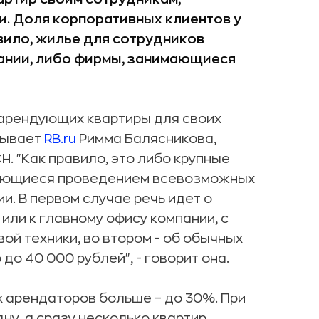
. Доля корпоративных клиентов у
вило, жилье для сотрудников
ании, либо фирмы, занимающиеся
 арендующих квартиры для своих
зывает
RB.ru
Римма Балясникова,
. "Как правило, это либо крупные
мающиеся проведением всевозможных
и. В первом случае речь идет о
или к главному офису компании, с
й техники, во втором - об обычных
о 40 000 рублей", - говорит она.
 арендаторов больше – до 30%. При
ну, а сразу несколько квартир.