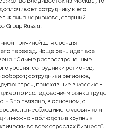
езжал во Владивосток из Москвы, то
доплачивает сотруднику к его
ает Жанна Ларионова, старший
 Group Russia:
енной причиной для аренды
его переезд. Чаще речь идет все-
звена. "Самые распространенные
го уровня: сотрудники регионов,
наоборот; сотрудники регионов,
ругих стран, приехавшие в Россию -
неджер по исследованиям рынка труда
. - Это связано, в основном, с
персонала необходимого уровня или
ции можно наблюдать в крупных
тически во всех отраслях бизнеса".