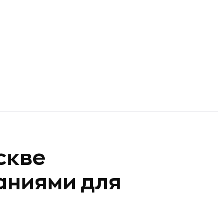
скве
аниями для