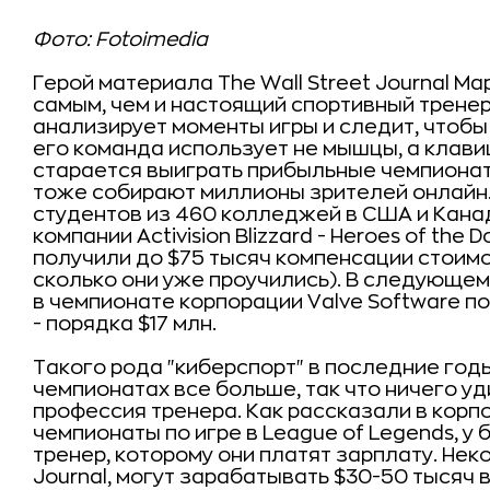
Фото: Fotoimedia
Герой материала The Wall Street Journal 
самым, чем и настоящий спортивный тренер
анализирует моменты игры и следит, чтобы
его команда использует не мышцы, а клавиши
старается выиграть прибыльные чемпионат
тоже собирают миллионы зрителей онлайн.
студентов из 460 колледжей в США и Кана
компании Activision Blizzard - Heroes of th
получили до $75 тысяч компенсации стоимос
сколько они уже проучились). В следующем
в чемпионате корпорации Valve Software по
- порядка $17 млн.
Такого рода "киберспорт" в последние годы
чемпионатах все больше, так что ничего уд
профессия тренера. Как рассказали в корп
чемпионаты по игре в League of Legends, у 
тренер, которому они платят зарплату. Неко
Journal, могут зарабатывать $30-50 тысяч в