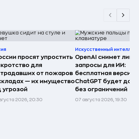
сия
Искусственный интеллек
оссии просят упростить
OpenAI снимет лими
кротство для
запросы для ИИ:
страдавших от пожаров
бесплатная версия
складах — их имущество
ChatGPT будет дост
 угрозой
без ограничений
вгуста 2026, 20:30
07 августа 2026, 19:30