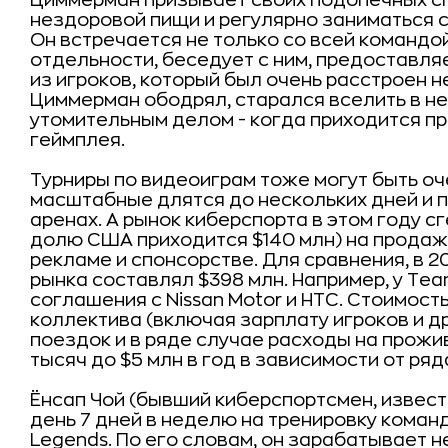
Циммерман призывает своих подопечных спа
нездоровой пищи и регулярно заниматься с
Он встречается не только со всей командой
отдельности, беседует с ним, предоставля
из игроков, который был очень расстроен
Циммерман ободрял, старался вселить в не
утомительным делом - когда приходится пр
геймплея.
Турниры по видеоиграм тоже могут быть о
масштабные длятся до нескольких дней и 
аренах. А рынок киберспорта в этом году с
долю США приходится $140 млн) на продаж
рекламе и спонсорстве. Для сравнения, в 
рынка составлял $398 млн. Например, у Tea
соглашения с Nissan Motor и HTC. Стоимо
коллектива (включая зарплату игроков и д
поездок и в ряде случае расходы на прож
тысяч до $5 млн в год в зависимости от ря
Ёнсап Чой (бывший киберспортсмен, известн
день 7 дней в неделю на тренировку команд
Legends. По его словам, он зарабатывает н