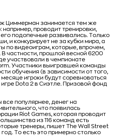
Марк Циммерман занимается тем же
: например, проводит тренировки,
 его подопечные развивались. Только
, и конкурирует не за кубки мира, а
ы по видеоиграм, которые, впрочем,
 В частности, прошлой весной 6200
де участвовали в чемпионате
e Dorm. Участники выигравшей команды
ти обучения (в зависимости от того,
 месяце игроки будут соревноваться
 игре Dota 2 в Сиэтле. Призовой фонд
 все популярнее, денег на
ивительного, что появилась
орации Riot Games, которая проводит
большинства из 116 команд есть
торые тренеры, пишет The Wall Street
 год. То есть это примерно столько