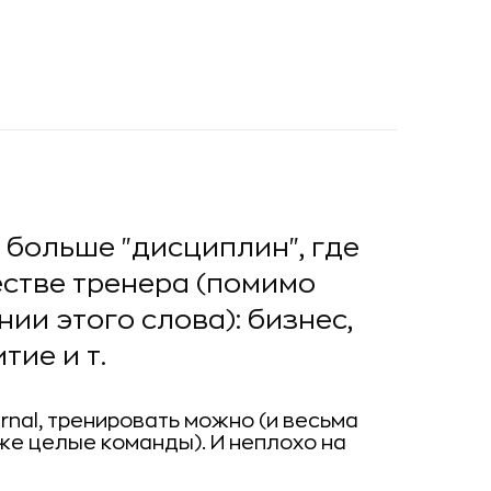
 больше "дисциплин", где
естве тренера (помимо
ии этого слова): бизнес,
ие и т.
urnal, тренировать можно (и весьма
же целые команды). И неплохо на