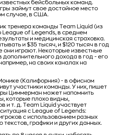
 известных бейсбольных команд.
игры займут свое достойное место
м случае, в США.
ик тренера команды Team Liquid (из
 League of Legends, в среднем
результаты и медицинская страховка.
вать и $35 тысяч, и $120 тысяч в год
рые они играют. Некоторые известные
в дополнительного дохода в год - его
например, на своих каналах на
Монике (Калифорния) - в офисном
вут участники команды. У них, пишет
игры Циммерман может напомнить
ты, которые плохо видны,
и т. д. Team Liquid участвует
ситуация с League of Legends:
игроков с использованием разных
 текстов, графики и других данных.