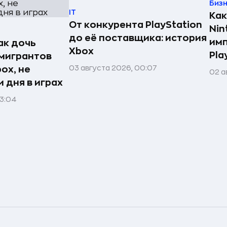
Биз
IT
Как
От конкурента PlayStation
Nin
до её поставщика: история
имп
ак дочь
Xbox
Pla
мигрантов
03 августа 2026, 00:07
ox, не
02 а
 дня в играх
23:04