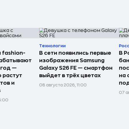
Технологии
Рос
 fashion-
В сети появились первые
В Р
рабатывают
изображения Samsung
бан
 год —
Galaxy S26 FE — смартфон
по
о растут
выйдет в трёх цветах
на 
тов и
под
08 августа 2026, 11:00
в
07 а
5:00