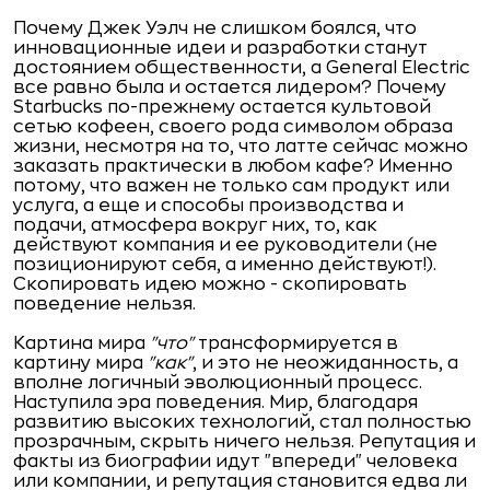
Почему Джек Уэлч не слишком боялся, что
инновационные идеи и разработки станут
достоянием общественности, а General Electric
все равно была и остается лидером? Почему
Starbucks по-прежнему остается культовой
сетью кофеен, своего рода символом образа
жизни, несмотря на то, что латте сейчас можно
заказать практически в любом кафе? Именно
потому, что важен не только сам продукт или
услуга, а еще и способы производства и
подачи, атмосфера вокруг них, то, как
действуют компания и ее руководители (не
позиционируют себя, а именно действуют!).
Скопировать идею можно - скопировать
поведение нельзя.
Картина мира
"что"
трансформируется в
картину мира
"как"
, и это не неожиданность, а
вполне логичный эволюционный процесс.
Наступила эра поведения. Мир, благодаря
развитию высоких технологий, стал полностью
прозрачным, скрыть ничего нельзя. Репутация и
факты из биографии идут "впереди" человека
или компании, и репутация становится едва ли