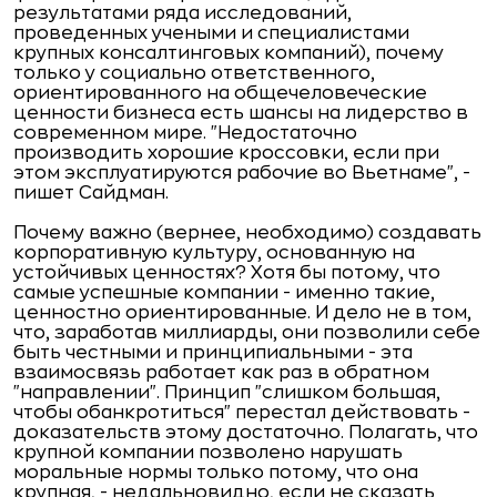
результатами ряда исследований,
проведенных учеными и специалистами
крупных консалтинговых компаний), почему
только у социально ответственного,
ориентированного на общечеловеческие
ценности бизнеса есть шансы на лидерство в
современном мире. "Недостаточно
производить хорошие кроссовки, если при
этом эксплуатируются рабочие во Вьетнаме", -
пишет Сайдман.
Почему важно (вернее, необходимо) создавать
корпоративную культуру, основанную на
устойчивых ценностях? Хотя бы потому, что
самые успешные компании - именно такие,
ценностно ориентированные. И дело не в том,
что, заработав миллиарды, они позволили себе
быть честными и принципиальными - эта
взаимосвязь работает как раз в обратном
"направлении". Принцип "слишком большая,
чтобы обанкротиться" перестал действовать -
доказательств этому достаточно. Полагать, что
крупной компании позволено нарушать
моральные нормы только потому, что она
крупная, - недальновидно, если не сказать