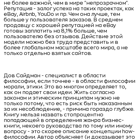
не более важной, чем в мире "непрозрачном".
Репутация - залог успеха на таких проектах, как
eBay, Airbnb, YouDo и пр. Чем она лучше, тем
больше у пользователя заказов. В среднем
продавцу с хорошей репутацией на eBay
готовы заплатить на 8,1% больше, чем
пользователю без отзывов. Действие этой
модели можно без труда представить и в
более глобальном масштабе всего мира, а не
только отдельно взятых сайтов.
Дов Сайдман - специалист в области
философии, если точнее - в области философии
морали, этики. Это во многом определяет то,
как он подает свои идеи. Жить согласно
законам и этическим принципам нужно не
только потому, что есть риск быть наказанным
за их несоблюдение, - причина гораздо глубже.
Книгу нельзя назвать стопроцентно
попадающей в определения жанра бизнес-
книги, некоего руководства по тому или иному
вопросу - это скорее описание концепции how-
философии. Автор объясняет (и доказывает это