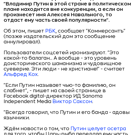
"Владимир Путин в этой стране в политическом
плане находится вне конкуренции, а если он
произнесет имя Алексея Навального, то
отдаст ему часть своей популярности".
Об этом, пишет
РБК
, сообщает "Коммерсантъ"
(позже издательский дом это сообщение
аннулировал).
Пользователи соцсетей иронизируют. "Это
какой-то балаган... А вообще - это уровень
доисторического шаманизма и чудовищное
суеверие. Эти люди - не христиане!" - считает
Альфред Кох
.
"Если Путин называет чью-то фамилию, он
слабнет", - пишет на своей странице в
Facebook digital-директор ИД Sanoma
Independent Media
Виктор Саксон
.
"Всегда говорил, что Путин и его банда - адовы
язычники.
Ждём новости о том, что
Путин целует осетра
для того, чтобы Царь-рыба передала ему часть