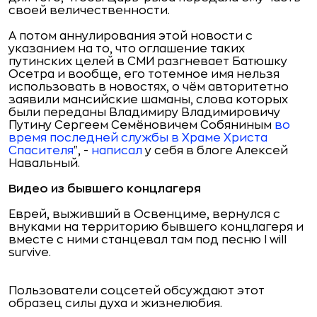
своей величественности.
А потом аннулирования этой новости с
указанием на то, что оглашение таких
путинских целей в СМИ разгневает Батюшку
Осетра и вообще, его тотемное имя нельзя
использовать в новостях, о чём авторитетно
заявили мансийские шаманы, слова которых
были переданы Владимиру Владимировичу
Путину Сергеем Семёновичем Собяниным
во
время последней службы в Храме Христа
Спасителя
", -
написал
у себя в блоге Алексей
Навальный.
Видео из бывшего концлагеря
Еврей, выживший в Освенциме, вернулся с
внуками на территорию бывшего концлагеря и
вместе с ними станцевал там под песню I will
survive.
Пользователи соцсетей обсуждают этот
образец силы духа и жизнелюбия.