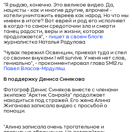
"Я рыдаю, конечно. Это великое видео. Да,
нацисты - как и многие другие, впрочем! -
хотели уничтожить евреев как народ. Но что мы
имеем в итоге? Вот еврей и род его исполняет
в когда-то самом средоточии зла и смерти
танец радости, веры и жизни, которая
продолжается", -
пишет в своем блоге
журналистка Наталья Радулова.
"Чувак пережил Освенцим, приехал туда и спел
со своими внуками I will survive. У меня нет слов,
гениально", - прокомментировал глава SMI2.ru
Павел Власов-Мрдуляш
.
В поддержку Дениса Синякова
Фотограф Денис Синяков вместе с членами
экипажа "Арктик Санрайз" продолжает
находиться под стражей. Его жена Алина
Жиганова записала видео с просьбой о
помощи.
"Алина записала очень трогательное и