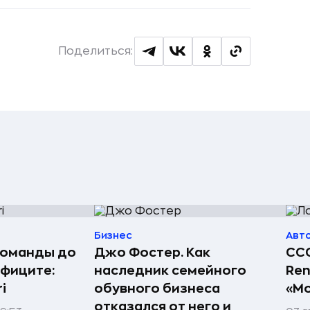
Поделиться:
Бизнес
Авт
команды до
Джо Фостер. Как
ССС
ефиците:
наследник семейного
Ren
i
обувного бизнеса
«Мо
отказался от него и