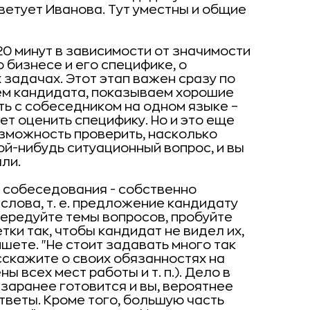
оветует Иванова. Тут уместны и общие
20 минут в зависимости от значимости
о бизнесе и его специфике, о
 задачах. Этот этап важен сразу по
ем кандидата, показываем хорошие
ь с собеседником на одном языке –
ет оценить специфику. Но и это еще
озможность проверить, насколько
ой-нибудь ситуационный вопрос, и вы
ли.
у собеседования - собственно
слова, т. е. предложение кандидату
 Чередуйте темы вопросов, пробуйте
тки так, чтобы кандидат не видел их,
пишете. "Не стоит задавать много так
скажите о своих обязанностях на
 всех мест работы и т. п.). Дело в
 заранее готовится и вы, вероятнее
тветы. Кроме того, большую часть