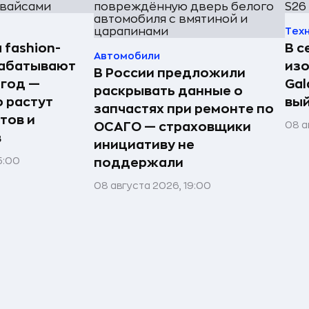
Тех
 fashion-
В с
Автомобили
рабатывают
из
В России предложили
 год —
Gal
раскрывать данные о
о растут
вый
запчастях при ремонте по
тов и
08 а
ОСАГО — страховщики
в
инициативу не
5:00
поддержали
08 августа 2026, 19:00