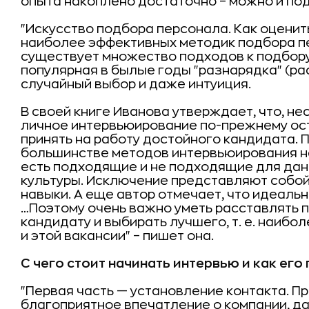
опыта накоплено достаточно – можно и по
"Искусство подбора персонала. Как оценить
наиболее эффективных методик подбора пе
существует множество подходов к подбору 
популярная в былые годы "разнарядка" (ра
случайный выбор и даже интуиция.
В своей книге Иванова утверждает, что, не
личное интервьюирование по-прежнему ос
принять на работу достойного кандидата. П
большинстве методов интервьюирования н
есть подходящие и не подходящие для дан
культуры. Исключение представляют собо
навыки. А еще автор отмечает, что идеальн
…Поэтому очень важно уметь расставлять п
кандидату и выбирать лучшего, т. е. наиб
и этой вакансии" – пишет она.
С чего стоит начинать интервью и как его
"Первая часть — установление контакта. П
благоприятное впечатление о компании, д