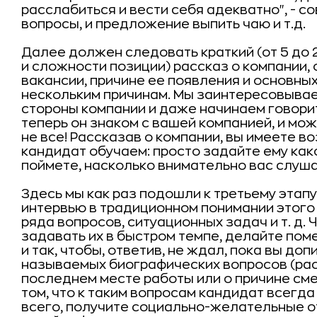
расслабиться и вести себя адекватно", - с
вопросы, и предложение выпить чаю и т.д.
Далее должен следовать краткий (от 5 до 
и сложности позиции) рассказ о компании, 
вакансии, причине ее появления и основных
нескольким причинам. Мы заинтересовыва
стороны компании и даже начинаем говорит
теперь он знаком с вашей компанией, и мож
не все! Рассказав о компании, вы имеете в
кандидат обучаем: просто задайте ему как
поймете, насколько внимательно вас слуша
Здесь мы как раз подошли к третьему этап
интервью в традиционном понимании этого 
ряда вопросов, ситуационных задач и т. д.
задавать их в быстром темпе, делайте поме
и так, чтобы, ответив, не ждал, пока вы до
называемых биографических вопросов (рас
последнем месте работы или о причине смены
том, что к таким вопросам кандидат всегда
всего, получите социально-желательные о