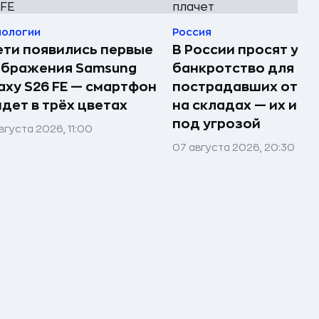
нологии
Россия
ети появились первые
В России просят упр
ображения Samsung
банкротство для
axy S26 FE — смартфон
пострадавших от п
дет в трёх цветах
на складах — их им
под угрозой
вгуста 2026, 11:00
07 августа 2026, 20:30