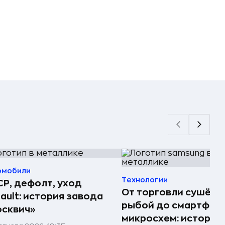
омобили
Технологии
Р, дефолт, уход
От торговли сушёно
ault: история завода
рыбой до смартфоно
сквич»
микросхем: история