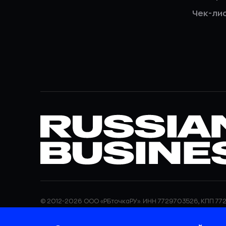
Чек-ли
© 2012-2026 ООО «РБточкаРУ». ИНН 7729703526, КПП 772
ООО «РБточкаРУ» является оператором по обработке п
информация об обработке персональных данных и све