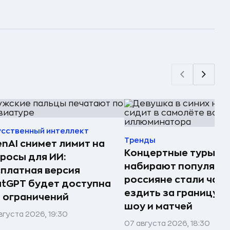
усственный интеллект
Тренды
nAI снимет лимит на
Концертные туры
росы для ИИ:
набирают популярно
платная версия
россияне стали чащ
tGPT будет доступна
ездить за границу р
 ограничений
шоу и матчей
вгуста 2026, 19:30
07 августа 2026, 18:30