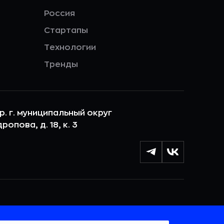
Россия
Стартапы
Технологии
Тренды
ер. г. муниципальный округ
опова, д. 18, к. 3
лы cookie с целью персонализации сервисов и
 веб-сайтом. Если вы не хотите, чтобы ваши