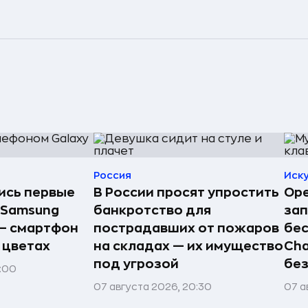
Россия
Иск
лись первые
В России просят упростить
Ope
 Samsung
банкротство для
зап
 — смартфон
пострадавших от пожаров
бес
 цветах
на складах — их имущество
Cha
под угрозой
без
1:00
07 августа 2026, 20:30
07 а