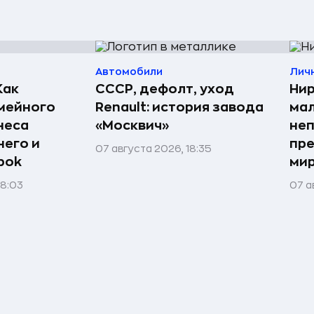
Автомобили
Лич
Как
СССР, дефолт, уход
Нир
мейного
Renault: история завода
мал
неса
«Москвич»
неп
него и
пре
07 августа 2026, 18:35
bok
мир
08:03
07 а