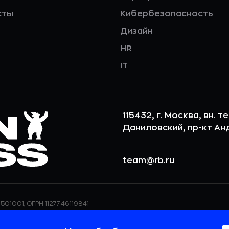
сты
Кибербезопасность
Дизайн
HR
IT
115432, г. Москва, вн. т
Даниловский, пр-кт Андр
team@rb.ru
501001, ОГРН 1127746119841
ерсональных данных,
ООО «РБточкаРУ» использует фай
дения о реализуемых
повышения удобства пользования