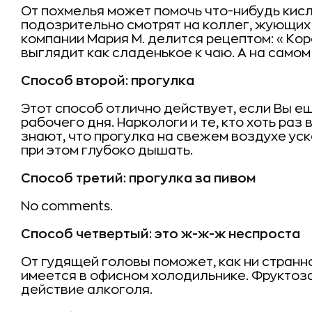
От похмелья может помочь что-нибудь кисло
подозрительно смотрят на коллег, жующих
компании Мария М. делится рецептом: « Ко
выглядит как сладенькое к чаю. А на самом
Способ второй: прогулка
Этот способ отлично действует, если Вы ещ
рабочего дня. Наркологи и те, кто хоть раз
знают, что прогулка на свежем воздухе ус
при этом глубоко дышать.
Способ третий: прогулка за пивом
No comments.
Способ четвертый: это ж-ж-ж неспроста
От гудящей головы поможет, как ни странно
имеется в офисном холодильнике. Фруктоз
действие алкоголя.