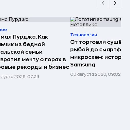
ное
Технологии
мал Пурджа. Как
От торговли сушёно
ьчик из бедной
рыбой до смартфоно
альской семьи
микросхем: история
вратил мечту о горах в
Samsung
овые рекорды и бизнес
06 августа 2026, 09:02
вгуста 2026, 07:33