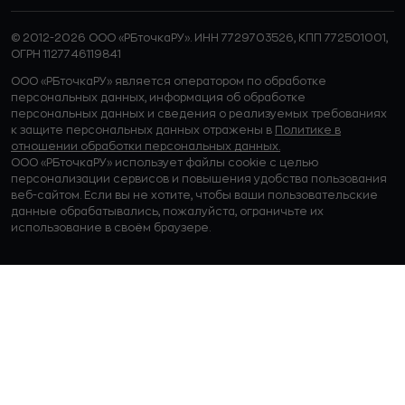
© 2012-2026 ООО «РБточкаРУ». ИНН 7729703526, КПП 772501001,
ОГРН 1127746119841
ООО «РБточкаРУ» является оператором по обработке
персональных данных, информация об обработке
персональных данных и сведения о реализуемых требованиях
к защите персональных данных отражены в
Политике в
отношении обработки персональных данных.
ООО «РБточкаРУ» использует файлы cookie с целью
персонализации сервисов и повышения удобства пользования
веб-сайтом. Если вы не хотите, чтобы ваши пользовательские
данные обрабатывались, пожалуйста, ограничьте их
использование в своём браузере.