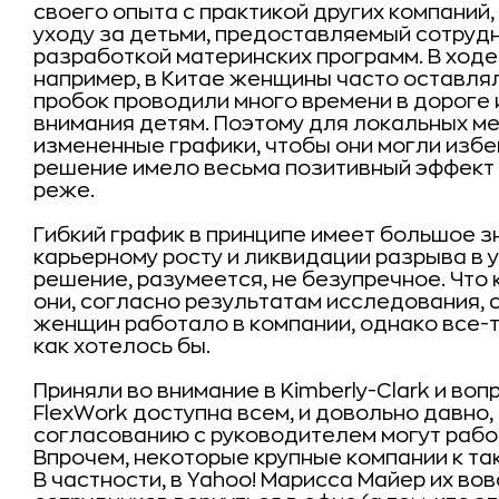
своего опыта с практикой других компаний, в
уходу за детьми, предоставляемый сотрудн
разработкой материнских программ. В ходе
например, в Китае женщины часто оставлял
пробок проводили много времени в дороге 
внимания детям. Поэтому для локальных 
измененные графики, чтобы они могли избег
решение имело весьма позитивный эффект 
реже.
Гибкий график в принципе имеет большое 
карьерному росту и ликвидации разрыва в у
решение, разумеется, не безупречное. Что 
они, согласно результатам исследования, 
женщин работало в компании, однако все-т
как хотелось бы.
Приняли во внимание в Kimberly-Clark и во
FlexWork доступна всем, и довольно давно,
согласованию с руководителем могут рабо
Впрочем, некоторые крупные компании к та
В частности, в Yahoo! Марисса Майер их вов