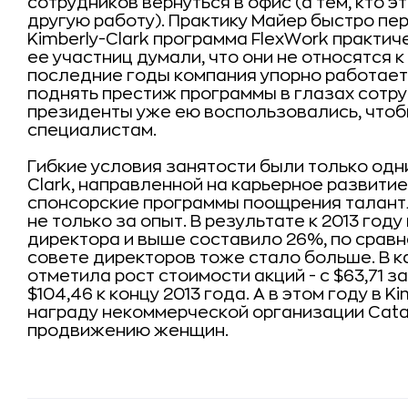
сотрудников вернуться в офис (а тем, кто э
другую работу). Практику Майер быстро пер
Kimberly-Clark программа FlexWork практич
ее участниц думали, что они не относятся к
последние годы компания упорно работает,
поднять престиж программы в глазах сотру
президенты уже ею воспользовались, чтоб
специалистам.
Гибкие условия занятости были только одни
Clark, направленной на карьерное развитие
спонсорские программы поощрения талантл
не только за опыт. В результате к 2013 год
директора и выше составило 26%, по сравн
совете директоров тоже стало больше. В к
отметила рост стоимости акций - с $63,71 з
$104,46 к концу 2013 года. А в этом году в 
награду некоммерческой организации Cata
продвижению женщин.