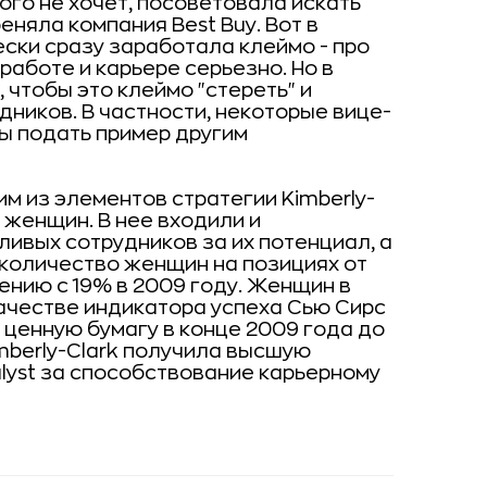
того не хочет, посоветовала искать
еняла компания Best Buy. Вот в
ески сразу заработала клеймо - про
 работе и карьере серьезно. Но в
 чтобы это клеймо "стереть" и
дников. В частности, некоторые вице-
ы подать пример другим
м из элементов стратегии Kimberly-
 женщин. В нее входили и
ивых сотрудников за их потенциал, а
у количество женщин на позициях от
ению с 19% в 2009 году. Женщин в
ачестве индикатора успеха Сью Сирс
а ценную бумагу в конце 2009 года до
Kimberly-Clark получила высшую
lyst за способствование карьерному