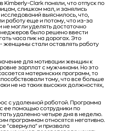
 Kimberly-Clark поняли, что отпуск по
ицам, слишком мал, и занялись
 исследований выяснилось, что,
и работу еще и потому, что из-за
и не могли уделять достаточно
менеджеров было решено ввести
ать часа пик на дорогах. Это
- женщины стали оставлять работу
значение для мотивации женщин к
ровне зарплат с мужчинами. Но это
касается материнских программ, то
способствовали тому, что все больше
аки не на таких высоких должностях,
прос с удаленной работой. Программа
 с ее помощью сотрудники по
тать удаленно четыре дня в неделю.
ким программам относятся негативно.
се "свернула" и призвала