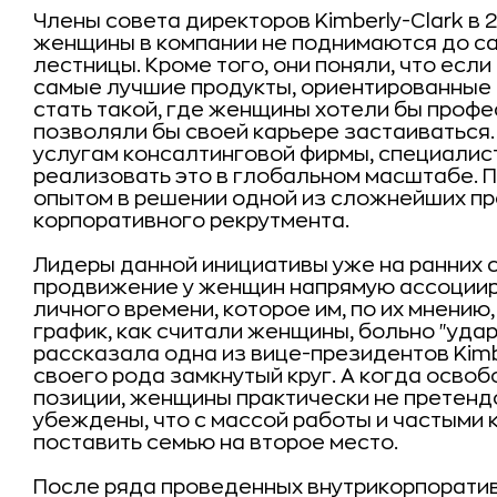
Члены совета директоров Kimberly-Clark в 
женщины в компании не поднимаются до са
лестницы. Кроме того, они поняли, что если
самые лучшие продукты, ориентированные 
стать такой, где женщины хотели бы профе
позволяли бы своей карьере застаиваться. В
услугам консалтинговой фирмы, специалист
реализовать это в глобальном масштабе. П
опытом в решении одной из сложнейших п
корпоративного рекрутмента.
Лидеры данной инициативы уже на ранних 
продвижение у женщин напрямую ассоциир
личного времени, которое им, по их мнению,
график, как считали женщины, больно "удар
рассказала одна из вице-президентов Kimb
своего рода замкнутый круг. А когда осв
позиции, женщины практически не претендо
убеждены, что с массой работы и частыми
поставить семью на второе место.
После ряда проведенных внутрикорпорати