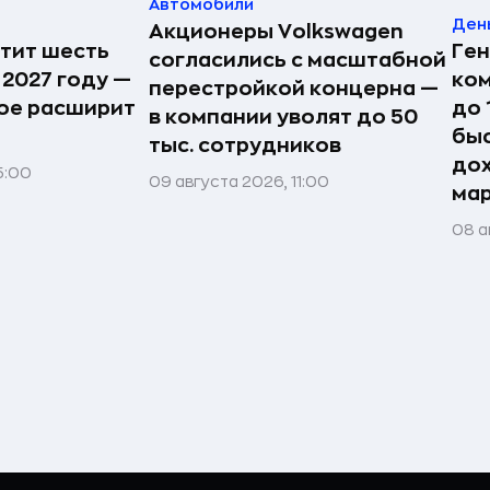
Автомобили
Ден
Акционеры Volkswagen
стит шесть
Ген
согласились с масштабной
 2027 году —
ко
перестройкой концерна —
ое расширит
до 
в компании уволят до 50
быс
тыс. сотрудников
дох
5:00
09 августа 2026, 11:00
ма
08 а