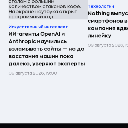
Технологии
Nothing выпу
смартфонов в
Искусственный интеллект
компания вдв
ИИ-агенты OpenAI и
линейку
Anthropic научились
09 августа 2026, 1
взламывать сайты — но до
восстания машин пока
далеко, уверяют эксперты
09 августа 2026, 19:00