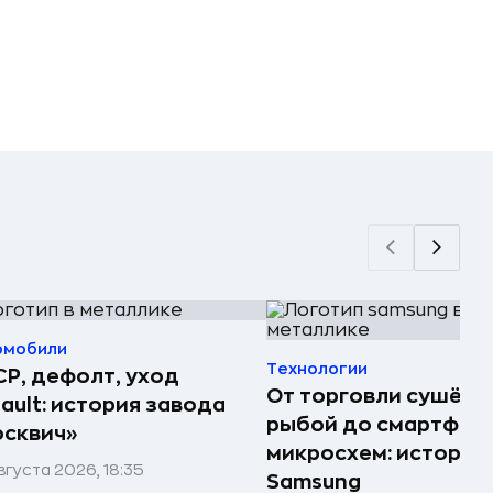
омобили
Технологии
Р, дефолт, уход
От торговли сушёно
ault: история завода
рыбой до смартфоно
сквич»
микросхем: история
вгуста 2026, 18:35
Samsung