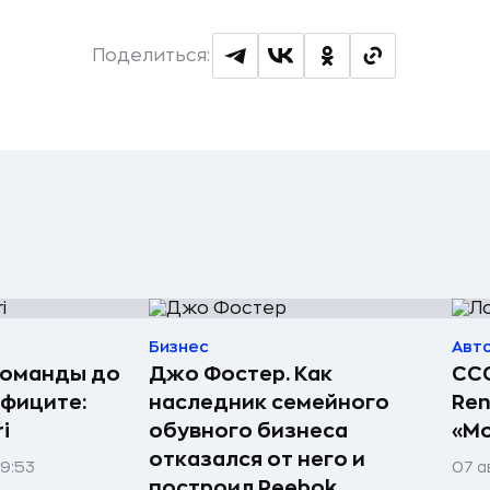
Поделиться:
Бизнес
Авт
команды до
Джо Фостер. Как
ССС
ефиците:
наследник семейного
Ren
i
обувного бизнеса
«Мо
отказался от него и
09:53
07 а
построил Reebok