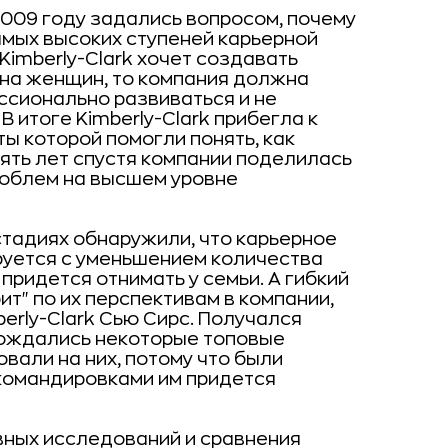
2009 году задались вопросом, почему
мых высоких ступеней карьерной
 Kimberly-Clark хочет создавать
на женщин, то компания должна
ссионально развиваться и не
 итоге Kimberly-Clark прибегла к
ы которой помогли понять, как
ять лет спустя компании поделилась
роблем на высшем уровне
стадиях обнаружили, что карьерное
уется с уменьшением количества
 придется отнимать у семьи. А гибкий
ит" по их перспективам в компании,
erly-Clark Сью Сирс. Получался
обождались некоторые топовые
вали на них, потому что были
 командировками им придется
вных исследований и сравнения