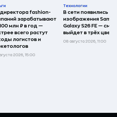
ьги
Технологии
директора fashion-
В сети появились п
мпаний зарабатывают
изображения Samsu
100 млн ₽ в год —
Galaxy S26 FE — сма
трее всего растут
выйдет в трёх цвета
оды логистов и
08 августа 2026, 11:00
ркетологов
вгуста 2026, 15:00