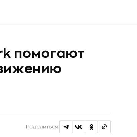
ark помогают
движению
Поделиться: