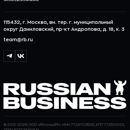
115432, г. Москва, вн. тер. г. муниципальный
округ Даниловский, пр-кт Андропова, д. 18, к. 3
team@rb.ru
© 2012-2026 ООО «РБточкаРУ». ИНН 7729703526, КПП 772501001,
ОГРН 1127746119841