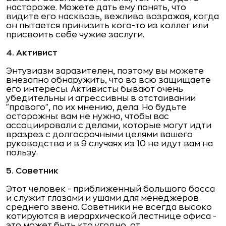
настороже. Можете дать ему понять, что
видите его насквозь, вежливо возражая, когда
он пытается принизить кого-то из коллег или
присвоить себе чужие заслуги.
4.
Активист
Энтузиазм заразителен, поэтому вы можете
внезапно обнаружить, что во всю защищаете
его интересы. Активисты бывают очень
убедительны и агрессивны в отстаивании
"правого", по их мнению, дела. Но будьте
осторожны: вам не нужно, чтобы вас
ассоциировали с делами, которые могут идти
вразрез с долгосрочными целями вашего
руководства и в 9 случаях из 10 не идут вам на
пользу.
5.
Советник
Этот человек - приближенный большого босса
и служит глазами и ушами для менеджеров
среднего звена. Советники не всегда высоко
котируются в иерархической лестнице офиса -
это может быть кто угодно, от