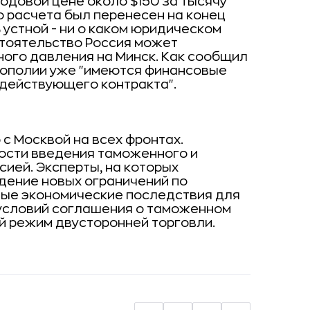
годовой цене около $150 за тысячу
о расчета был перенесен на конец
 устной - ни о каком юридическом
тоятельство Россия может
ного давления на Минск. Как сообщил
онополии уже "имеются финансовые
 действующего контракта".
с Москвой на всех фронтах.
ости введения таможенного и
сией. Эксперты, на которых
дение новых ограничений по
зные экономические последствия для
 условий соглашения о таможенном
й режим двусторонней торговли.