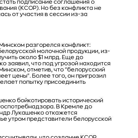
стать подписание соглашения о
ания (КСОР). Но без конфликта не
сь от участия в сессии из-за
Минском разгорелся конфликт:
белорусской молочной продукции, из-
чить около $1 млрд. Еще до
о заявил, что под угрозой находится
инском, отметив, что "белорусский
еет цены". Более того, он пригрозил
делает попытку присоединить
шенко бойкотировать исторический
Роспотребнадзора. В Кремле до
андр Лукашенко откажется
нье утром представители белорусской
ассчитывали, что создание КСОР