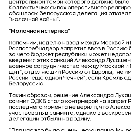
центральной темой которого должно было 
Коллективных силах оперативного реагиров
обошлось: белорусская делегация отказала
"молочной войны".
"Молочная истерика"
Напомним, неделю назад между Москвой и 
Роспотребнадзор запретил ввоз в Россию 
за чего бюджет республики может недополу
введения этих санкций Александр Лукашенк
военное сотрудничество между Москвой и М
щит", отделяющий Россию от Европы, "не им
России "еще одной Чечней", если Кремль с
Белоруссию.
Таким образом, решение Александра Лука
саммит ОДКБ стало контрмерой на запрет 
последнего момента не верили, что Алекс
участвовать в саммите, однако в воскресе
делегации отбыли на родину.
"Для нас это было очень неожиданно. Мы р