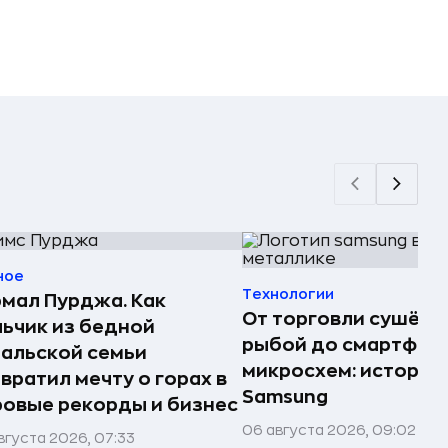
ное
Технологии
мал Пурджа. Как
От торговли сушёно
ьчик из бедной
рыбой до смартфоно
альской семьи
микросхем: история
вратил мечту о горах в
Samsung
овые рекорды и бизнес
06 августа 2026, 09:02
вгуста 2026, 07:33