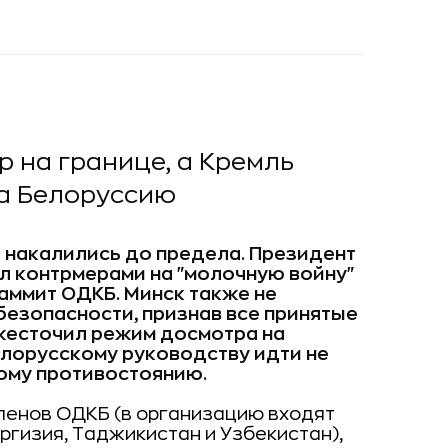
р на границе, а Кремль
на Белоруссию
 накалились до предела. Президент
л контрмерами на "молочную войну"
аммит ОДКБ. Минск также не
безопасности, признав все принятые
ужесточил режим досмотра на
белорусскому руководству идти не
ому противостоянию.
членов ОДКБ (в организацию входят
иргизия, Таджикистан и Узбекистан),