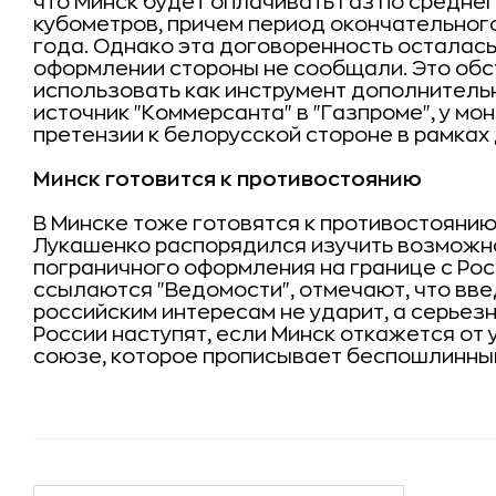
что Минск будет оплачивать газ по средне
кубометров, причем период окончательног
года. Однако эта договоренность осталась
оформлении стороны не сообщали. Это обс
использовать как инструмент дополнитель
источник "Коммерсанта" в "Газпроме", у м
претензии к белорусской стороне в рамках
Минск готовится к противостоянию
В Минске тоже готовятся к противостоянию 
Лукашенко распорядился изучить возможн
пограничного оформления на границе с Рос
ссылаются "Ведомости", отмечают, что вве
российским интересам не ударит, а серье
России наступят, если Минск откажется от
союзе, которое прописывает беспошлинны