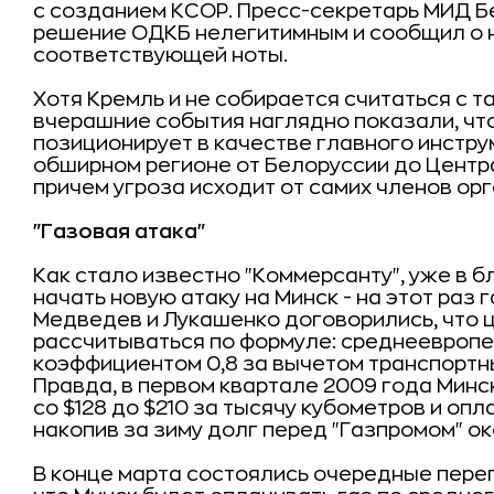
с созданием КСОР. Пресс-секретарь МИД Б
решение ОДКБ нелегитимным и сообщил о 
соответствующей ноты.
Хотя Кремль и не собирается считаться с т
вчерашние события наглядно показали, чт
позиционирует в качестве главного инстр
обширном регионе от Белоруссии до Центра
причем угроза исходит от самих членов ор
"Газовая атака"
Как стало известно "Коммерсанту", уже в
начать новую атаку на Минск - на этот раз
Медведев и Лукашенко договорились, что ц
рассчитываться по формуле: среднеевроп
коэффициентом 0,8 за вычетом транспортн
Правда, в первом квартале 2009 года Минс
со $128 до $210 за тысячу кубометров и оп
накопив за зиму долг перед "Газпромом" ок
В конце марта состоялись очередные перег