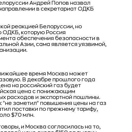
елоруссии Андрей Попов назвал
направлении в секретариат ОДКБ
акой реакцией Белоруссии, но
о ОДКБ, которую Россия
умента обеспечения безопасности в
льной Азии, сама является уязвимой,
ганизации.
 ближайшее время Москва может
 газовую. В декабре прошлого года
ена на российский газ будет
ейская цена с понижающим
ых расходов и экспортной пошлины.
к "не заметил" повышения цены на газ
латил поставки по прежнему тарифу,
оло $70 млн.
оворы, и Москва согласилась на то,