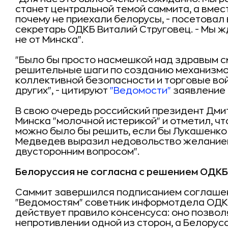
станет центральной темой саммита, а вмест
почему не приехали белорусы, - посетовал
секретарь ОДКБ Виталий Струговец. - Мы ж
не от Минска".
"Было бы просто насмешкой над здравым 
решительные шаги по созданию механизмо
коллективной безопасности и торговые во
других", - цитируют
"Ведомости"
заявление 
В свою очередь российский президент Дм
Минска "молочной истерикой" и отметил, чт
можно было бы решить, если бы Лукашенко 
Медведев выразил недовольство желанием
двусторонним вопросом".
Белоруссия не согласна с решением ОДКБ
Саммит завершился подписанием соглашен
"Ведомостям" советник информотдела ОДКБ
действует правило консенсуса: оно позвол
непротивлении одной из сторон, а Белорус