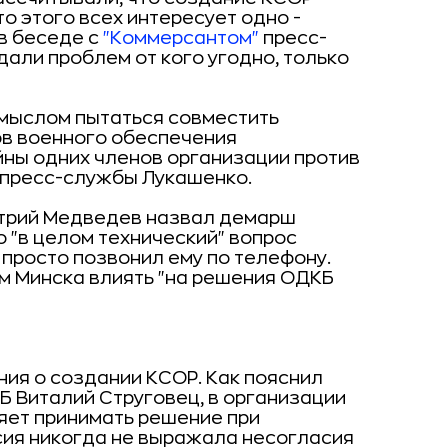
о этого всех интересует одно -
 в беседе с
"Коммерсантом"
пресс-
дали проблем от кого угодно, только
смыслом пытаться совместить
в военного обеспечения
йны одних членов организации против
пресс-службы Лукашенко.
итрий Медведев назвал демарш
о "в целом технический" вопрос
просто позвонил ему по телефону.
 Минска влиять "на решения ОДКБ
ия о создании КСОР. Как пояснил
 Виталий Струговец, в организации
яет принимать решение при
сия никогда не выражала несогласия