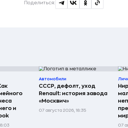
Поделиться:
Автомобили
Лич
Как
СССР, дефолт, уход
Нир
мейного
Renault: история завода
мал
неса
«Москвич»
неп
него и
пре
07 августа 2026, 18:35
bok
мир
08:03
07 а