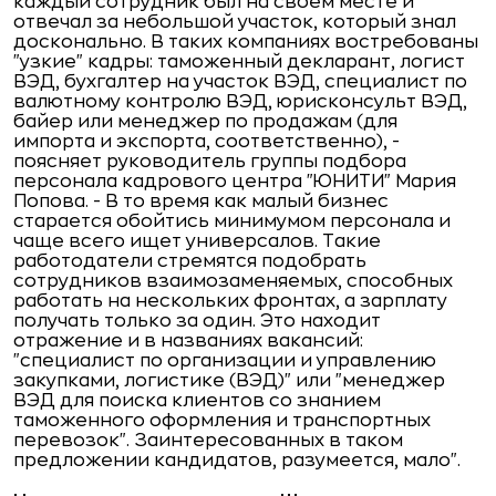
каждый сотрудник был на своем месте и
отвечал за небольшой участок, который знал
досконально. В таких компаниях востребованы
"узкие" кадры: таможенный декларант, логист
ВЭД, бухгалтер на участок ВЭД, специалист по
валютному контролю ВЭД, юрисконсульт ВЭД,
байер или менеджер по продажам (для
импорта и экспорта, соответственно), -
поясняет руководитель группы подбора
персонала кадрового центра "ЮНИТИ" Мария
Попова. - В то время как малый бизнес
старается обойтись минимумом персонала и
чаще всего ищет универсалов. Такие
работодатели стремятся подобрать
сотрудников взаимозаменяемых, способных
работать на нескольких фронтах, а зарплату
получать только за один. Это находит
отражение и в названиях вакансий:
"специалист по организации и управлению
закупками, логистике (ВЭД)" или "менеджер
ВЭД для поиска клиентов со знанием
таможенного оформления и транспортных
перевозок". Заинтересованных в таком
предложении кандидатов, разумеется, мало".