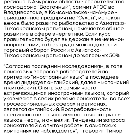
региона: в Амурской области - строительство
космодрома "Восточный", саммит АТЭС во
Владивостоке, в Комсомольске-на-Амуре -
авиационное предприятие "Сухой", испокон
веков было развито рыболовство с Азиатско-
Тихоокеанском регионом, намечается общее
развитие в сфере энергетики. Если курс
правительства будет выдержан в немеченом
направлении, то без труда можно довести
торговый оборот России с Азиатско-
Тихоокеанским регионом до желаемых 50%.
"Согласно последним исследованиям, в топе
поисковых запросов работодателей по
критерию "иностранный язык" в последнее
время лидирует английский, далее - испанский
и китайский. Опять же самым часто
встречающимся иностранным языком, который
указывают в своих резюме соискатели, во всех
профессиональных сферах и регионах,
является английский. Востребованность
специалистов со знанием восточной группы
языков - есть, и он велик. Тенденции запроса
соискателей с опытом работы в азиатских
компаниях не наблюдается", - говорит Тимор