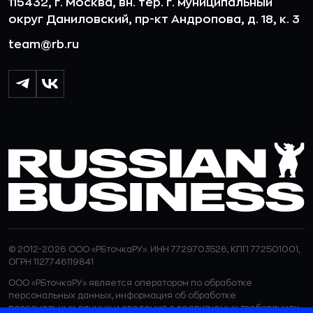
115432, г. Москва, вн. тер. г. муниципальный
округ Даниловский, пр-кт Андропова, д. 18, к. 3
team@rb.ru
© 2012-2026 ООО «РБточкаРУ». ИНН 7729703526, КПП 772501001,
ОГРН 1127746119841
ООО «РБточкаРУ» является оператором по обработке
персональных данных, информация об обработке
персональных данных и сведения о реализуемых требованиях