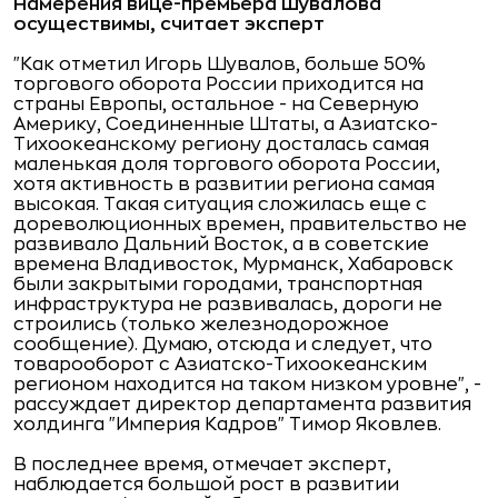
Намерения вице-премьера Шувалова
осуществимы, считает эксперт
"Как отметил Игорь Шувалов, больше 50%
торгового оборота России приходится на
страны Европы, остальное - на Северную
Америку, Соединенные Штаты, а Азиатско-
Тихоокеанскому региону досталась самая
маленькая доля торгового оборота России,
хотя активность в развитии региона самая
высокая. Такая ситуация сложилась еще с
дореволюционных времен, правительство не
развивало Дальний Восток, а в советские
времена Владивосток, Мурманск, Хабаровск
были закрытыми городами, транспортная
инфраструктура не развивалась, дороги не
строились (только железнодорожное
сообщение). Думаю, отсюда и следует, что
товарооборот с Азиатско-Тихоокеанским
регионом находится на таком низком уровне", -
рассуждает директор департамента развития
холдинга "Империя Кадров" Тимор Яковлев.
В последнее время, отмечает эксперт,
наблюдается большой рост в развитии