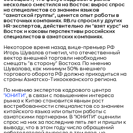
несколько сместился на Восток: вырос спрос
на специалистов со знанием языков
"азиатской группы", ценится опыт работы в
восточных компаниях.
RB
.
ru
спросил у других
HR
-экспертов, действительно ли "взят курс" на
Восток и каковы перспективы российских
специалистов в азиатских компаниях.
Некоторое время назад вице-премьер РФ
Игорь Шувалов отметил, что отечественный
вектор внешней торговли необходимо
смещать "в сторону" Востока. По мнению
Шувалова, как минимум 50% внешнего
торгового оборота РФ должно приходиться на
страны Азиатско-Тихоокеанского региона.
По мнению экспертов кадрового центра
"ЮНИТИ"
, в связи с повышением интереса
рынка к Китаю становится явным рост
востребованности специалистов со знанием
китайского языка или опытом работы с
азиатскими партнерами. В "ЮНИТИ" оценили
спрос на них за последние пять лет и пришли к
выводу, что в этом году число обращений