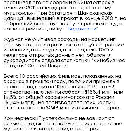
сравнивал его со сборами в кинотеатрах в
течение 2011 календарного года. Поэтому
мультфильм "Три богатыря и Шамаханская
царица", вышедший в прокат в конце 2010 г., но
собравший основную кассу в прошлом году, и
вошел в рейтинг, пишут "
Ведомости
".
Журнал не учитывал расходы на маркетинг,
потому что эти затраты часто несут сторонние
компании, а не студии, а по продаже DVD и
телеправ открытых данных нет, объяснил
руководитель отдела статистики "Кинобизнес
сегодня" Сергей Лавров.
Всего 10 российских фильмов, показанных на
экранах в прошлом году, получили прибыль в
прокате, подсчитал "Кинобизнес". Всего 63
отечественные ленты собрали $166,4 млн, или
14,5% от общей кассы кинопроката России
($1,149 млрд). На производство этих картин
было потрачено $243 млн, указывает Лавров.
Коммерческий успех фильма не зависит от
размера бюджета, показывает исследование
журнала. Так, на производство "Трех