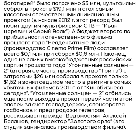
богатырей" было потрачено $3 млн, мультфильм
собрал в прокате $19,1 млн и стал самым
кассовым отечественным анимационным
проектом (в начале 2012 г. этот рекорд был
побит другим мультфильмом СТВ — "Иван
царевич и Серый Волк"). А бюджет второго по
прибыльности отечественного фильма
прошлого года "Неадекватные люди"
(производство Cinema Prime Film) составляет
всего $0,1 млн при сборах $0,6 млн. Наконец,
одна из самых высокобюджетных российских
картин прошлого года "Утомленные солнцем —
2" (вторая ее часть, производство "Три тэ") с
затратами $26 млн собрала в прокате только
$1,52 и занял седьмое место в рейтинге самых
убыточных фильмов 2011 г. от "Кинобизнеса
сегодня". "Утомленные солнцем — 2" отбились
еще после выхода в прокат первой части этой
эпопеи за счет господдержки, спонсорства
госбанков и предпродажи телеправ,
рассказывал прежде "Ведомостям" Алексей
Балашов, гендиректор "Золотого орла" (эта
студия занималась производством фильма).