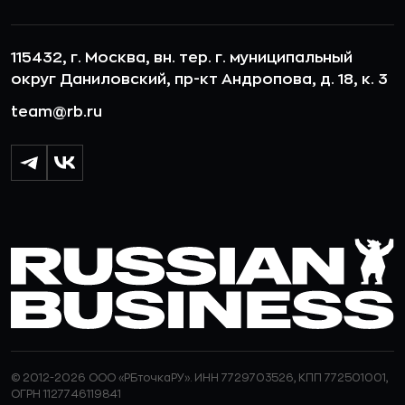
115432, г. Москва, вн. тер. г. муниципальный
округ Даниловский, пр-кт Андропова, д. 18, к. 3
team@rb.ru
© 2012-2026 ООО «РБточкаРУ». ИНН 7729703526, КПП 772501001,
ОГРН 1127746119841