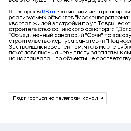
все это "чушь": "Полная ерунда, все что я мо
На запросы
RB.ru
в компании не отреагирова
реализуемых объектов "Москонверспрома",
квартал жилой застройки по ул.Таврическая
строительство сочинского санатория "Даго
"Объединенный санаторий "Сочи" по заказ
строительство корпуса санатория "Подмос
Застройщик известен тем, что в марте су
пожаловались на невыплату зарплаты. Ком
но настаивала, что объекты не соответств
Подписаться на телеграм-канал