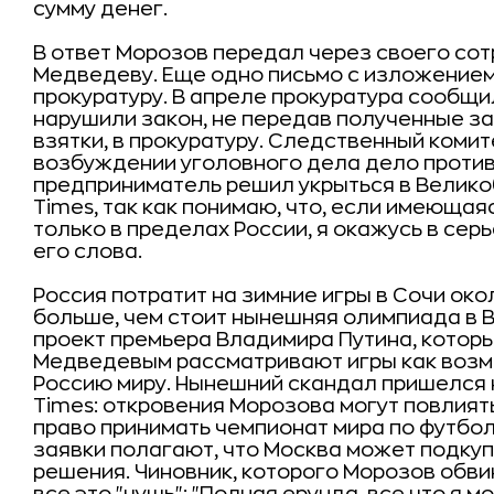
сумму денег.
В ответ Морозов передал через своего со
Медведеву. Еще одно письмо с изложением 
прокуратуру. В апреле прокуратура сообщи
нарушили закон, не передав полученные 
взятки, в прокуратуру. Следственный комит
возбуждении уголовного дела дело против
предприниматель решил укрыться в Великоб
Times, так как понимаю, что, если имеюща
только в пределах России, я окажусь в сер
его слова.
Россия потратит на зимние игры в Сочи окол
больше, чем стоит нынешняя олимпиада в В
проект премьера Владимира Путина, котор
Медведевым рассматривают игры как возм
Россию миру. Нынешний скандал пришелся н
Times: откровения Морозова могут повлиять
право принимать чемпионат мира по футболу
заявки полагают, что Москва может подкуп
решения. Чиновник, которого Морозов обвин