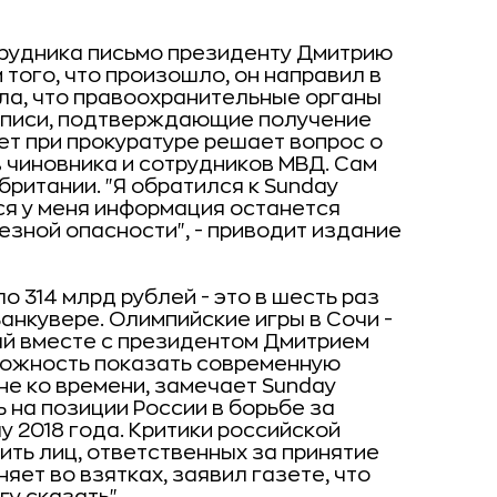
трудника письмо президенту Дмитрию
того, что произошло, он направил в
ла, что правоохранительные органы
записи, подтверждающие получение
ет при прокуратуре решает вопрос о
 чиновника и сотрудников МВД. Сам
ритании. "Я обратился к Sunday
яся у меня информация останется
ьезной опасности", - приводит издание
о 314 млрд рублей - это в шесть раз
анкувере. Олимпийские игры в Сочи -
ый вместе с президентом Дмитрием
ожность показать современную
е ко времени, замечает Sunday
 на позиции России в борьбе за
 2018 года.
Критики российской
ить лиц, ответственных за принятие
яет во взятках, заявил газете, что