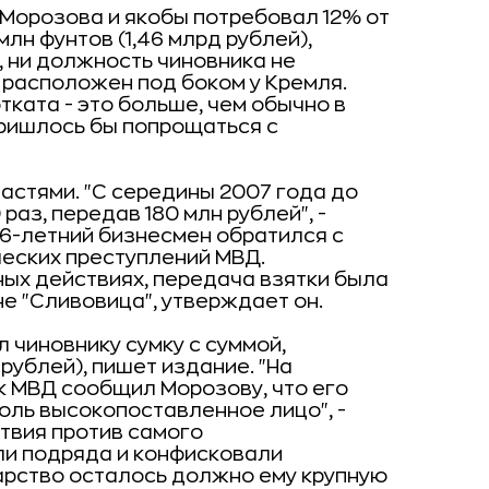
 Морозова и якобы потребовал 12% от
лн фунтов (1,46 млрд рублей),
, ни должность чиновника не
с расположен под боком у Кремля.
тката - это больше, чем обычно в
 пришлось бы попрощаться с
астями. "С середины 2007 года до
раз, передав 180 млн рублей", -
56-летний бизнесмен обратился с
ческих преступлений МВД.
ых действиях, передача взятки была
е "Сливовица", утверждает он.
 чиновнику сумку с суммой,
рублей), пишет издание. "На
 МВД сообщил Морозову, что его
оль высокопоставленное лицо", -
твия против самого
ли подряда и конфисковали
арство осталось должно ему крупную