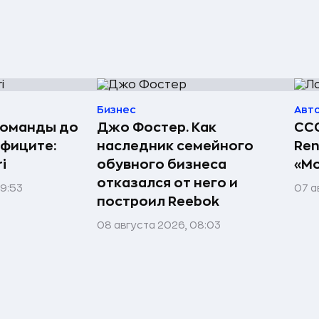
Бизнес
Авт
команды до
Джо Фостер. Как
ССС
ефиците:
наследник семейного
Ren
i
обувного бизнеса
«Мо
отказался от него и
09:53
07 а
построил Reebok
08 августа 2026, 08:03