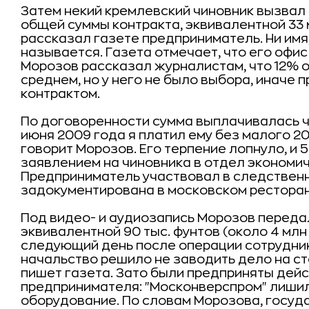
Затем некий кремлевский чиновник вызвал
общей суммы контракта, эквивалентной 33 м
рассказал газете предприниматель. Ни имя
называется. Газета отмечает, что его офи
Морозов рассказал журналистам, что 12% о
среднем, но у него не было выбора, иначе
контрактом.
По договоренности сумма выплачивалась ч
июня 2009 года я платил ему без малого 20 
говорит Морозов. Его терпение лопнуло, и 
заявлением на чиновника в отдел экономи
Предприниматель участвовал в следственн
задокументирована в московском ресторан
Под видео- и аудиозапись Морозов передал
эквивалентной 90 тыс. фунтов (около 4 млн 
следующий день после операции сотрудник
начальство решило не заводить дело на ст
пишет газета. Зато были предприняты дейс
предпринимателя: "Москонверспром" лиши
оборудование. По словам Морозова, госуд