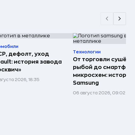
омобили
Технологии
Р, дефолт, уход
От торговли сушёно
ault: история завода
рыбой до смартфоно
сквич»
микросхем: история
вгуста 2026, 18:35
Samsung
06 августа 2026, 09:02