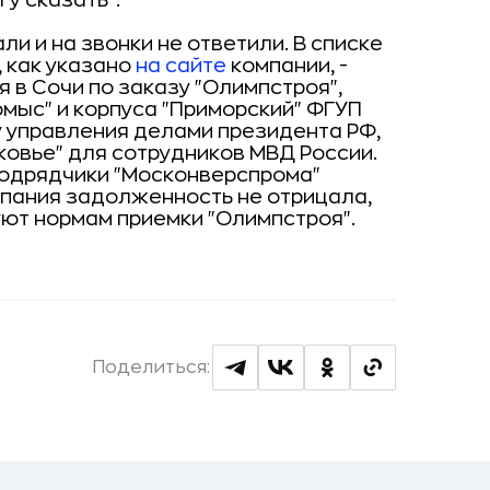
гу сказать".
ли и на звонки не ответили. В списке
 как указано
на сайте
компании, -
 в Сочи по заказу "Олимпстроя",
мыс" и корпуса "Приморский" ФГУП
у управления делами президента РФ,
ковье" для сотрудников МВД России.
бподрядчики "Москонверспрома"
пания задолженность не отрицала,
уют нормам приемки "Олимпстроя".
Поделиться: