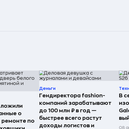
Деньги
Тех
Гендиректора fashion-
В с
компаний зарабатывают
из
дложили
до 100 млн ₽ в год —
Gal
анные о
быстрее всего растут
вый
и ремонте по
доходы логистов и
08 а
аховщики