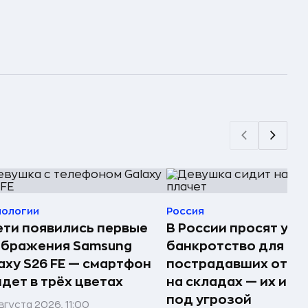
нологии
Россия
ети появились первые
В России просят упр
ображения Samsung
банкротство для
axy S26 FE — смартфон
пострадавших от п
дет в трёх цветах
на складах — их им
под угрозой
вгуста 2026, 11:00