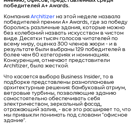
мнению, офисов, представленных среди
победителей
A+ Awards
.
Компания
Architizer
на этой неделе назвала
победителей премии A+ Awards, где за победу
боролись различные здания, которые можно
без колебаний назвать искусством в чистом
виде. Десятки тысяч голосов читателей по
всему миру, оценка 300 членов жюри - и в
результате были выбраны 129 победителей в
более чем 60 категориях и номинациях.
Конкуренция, отмечают представители
Architizer, была жесткой.
Что касается выбора Business Insider, то в
подборке представлены разноплановые
архитектурные решения: бамбуковый атриум,
ветровые турбины, позволяющие зданию
самостоятельно обеспечивать себя
электричеством, зеркальный фасад,
отражающий залив, - все это расширяет то, что
мы привыкли понимать под словами "офисное
здание".