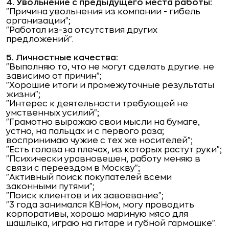
4. Увольнение с предыдущего места работы:
"Причина увольнения из компании - гибель
организации";
"Работал из-за отсутствия других
предложений".
5. Личностные качества:
"Выполняю то, что не могут сделать другие. не
зависимо от причин";
"Хорошие итоги и промежуточные результаты
жизни";
"Интерес к деятельности требующей не
умственных усилий";
"Грамотно выражаю свои мысли на бумаге,
устно, на пальцах и с первого раза;
воспринимаю чужие с тех же носителей";
"Есть голова на плечах, из которых растут руки";
"Психически уравновешен, работу меняю в
связи с переездом в Москву";
"Активный поиск покупателей всеми
законными путями";
"Поиск клиентов и их завоевание";
"3 года занимался КВНом, могу проводить
корпоративы, хорошо мариную мясо для
шашлыка, играю на гитаре и губной гармошке".