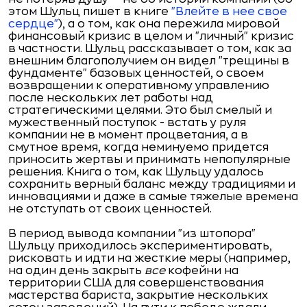
этом Шульц пишет в книге
"Влейте в нее свое
сердце"
), а о том, как она пережила мировой
финансовый кризис в целом и "личный" кризис
в частности. Шульц рассказывает о том, как за
внешним благополучием он видел "трещины в
фундаменте" базовых ценностей, о своем
возвращении к оперативному управлению
после нескольких лет работы над
стратегическими целями. Это был смелый и
мужественный поступок - встать у руля
компании не в момент процветания, а в
смутное время, когда неминуемо придется
приносить жертвы и принимать непопулярные
решения. Книга о том, как Шульцу удалось
сохранить верный баланс между традициями и
инновациями и даже в самые тяжелые времена
не отступать от своих ценностей.
В период вывода компании "из штопора"
Шульцу приходилось экспериментировать,
рисковать и идти на жесткие меры (например,
на один день закрыть
все
кофейни на
территории США для совершенствования
мастерства бариста, закрытие нескольких