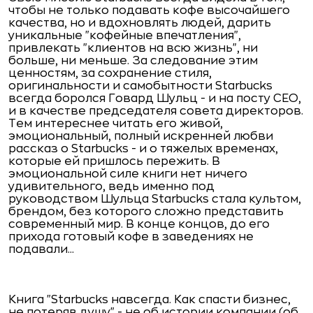
чтобы не только подавать кофе высочайшего
качества, но и вдохновлять людей, дарить
уникальные "кофейные впечатления",
привлекать "клиентов на всю жизнь", ни
больше, ни меньше. За следование этим
ценностям, за сохранение стиля,
оригинальности и самобытности Starbucks
всегда боролся Говард Шульц - и на посту СЕО,
и в качестве председателя совета директоров.
Тем интереснее читать его живой,
эмоциональный, полный искренней любви
рассказ о Starbucks - и о тяжелых временах,
которые ей пришлось пережить. В
эмоциональной силе книги нет ничего
удивительного, ведь именно под
руководством Шульца Starbucks стала культом,
брендом, без которого сложно представить
современный мир. В конце концов, до его
прихода готовый кофе в заведениях не
подавали...
Книга "Starbucks навсегда. Как спасти бизнес,
не потеряв душу" - не об истории компании (об