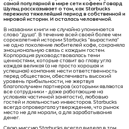
самой популярной в мире сети кофеен Говард
Шульц рассказывает о том, как
Starbucks
пережила тяжелейший период в собственной и
мировой истории. И осталась человечной.
В названии книги не случайно упоминается
слово "душа". В течение всей своей более чем
сорокалетней истории Starbucks "вырастила"
не одно поколение любителей кофе, сохраняла
эмоциональную связь с каждым гостем.
Корпорация руководствовалась теми
ценностями, которые ставит во главу угла
каждая великая (а не просто хорошая и
успешная) компания: нести ответственность
перед обществом, обеспечивать высокий
уровень прибыльности, не жертвуя
благополучием партнеров (которыми являются
все сотрудники - даже работающие на
условиях частичной занятости), любовью
гостей и лояльностью инвесторов. Starbucks
всегда опровергала утверждение, что рынок
место не для морали, а для зарабатывания
денег.
Свою миссию Starbucks всегда видела в том,