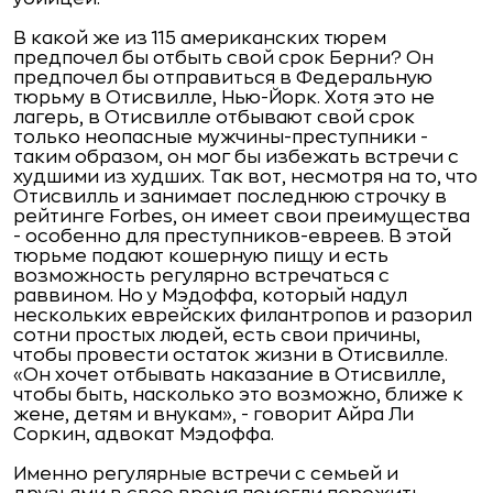
В какой же из 115 американских тюрем
предпочел бы отбыть свой срок Берни? Он
предпочел бы отправиться в Федеральную
тюрьму в Отисвилле, Нью-Йорк. Хотя это не
лагерь, в Отисвилле отбывают свой срок
только неопасные мужчины-преступники -
таким образом, он мог бы избежать встречи с
худшими из худших. Так вот, несмотря на то, что
Отисвилль и занимает последнюю строчку в
рейтинге Forbes, он имеет свои преимущества
- особенно для преступников-евреев. В этой
тюрьме подают кошерную пищу и есть
возможность регулярно встречаться с
раввином. Но у Мэдоффа, который надул
нескольких еврейских филантропов и разорил
сотни простых людей, есть свои причины,
чтобы провести остаток жизни в Отисвилле.
«Он хочет отбывать наказание в Отисвилле,
чтобы быть, насколько это возможно, ближе к
жене, детям и внукам», - говорит Айра Ли
Соркин, адвокат Мэдоффа.
Именно регулярные встречи с семьей и