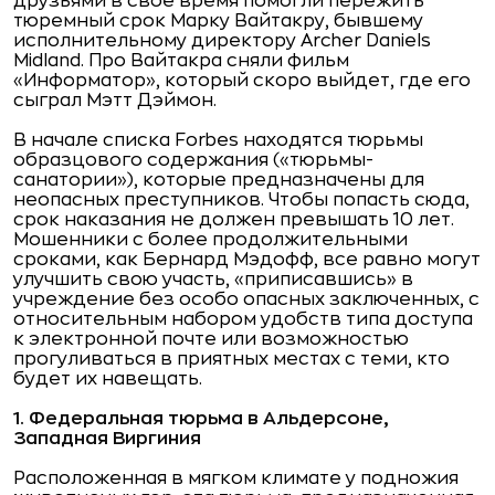
друзьями в свое время помогли пережить
тюремный срок Марку Вайтакру, бывшему
исполнительному директору Archer Daniels
Midland. Про Вайтакра сняли фильм
«Информатор», который скоро выйдет, где его
сыграл Мэтт Дэймон.
В начале списка Forbes находятся тюрьмы
образцового содержания («тюрьмы-
санатории»), которые предназначены для
неопасных преступников. Чтобы попасть сюда,
срок наказания не должен превышать 10 лет.
Мошенники с более продолжительными
сроками, как Бернард Мэдофф, все равно могут
улучшить свою участь, «приписавшись» в
учреждение без особо опасных заключенных, с
относительным набором удобств типа доступа
к электронной почте или возможностью
прогуливаться в приятных местах с теми, кто
будет их навещать.
1. Федеральная тюрьма в Альдерсоне,
Западная Виргиния
Расположенная в мягком климате у подножия