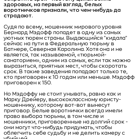
здоровых, на первый взгляд, белых
воротничков признали, что чем-нибудь да
страдают.
Судя по всему, мошенник мирового уровня
Бернард Мэдофф попадет в одну из самых
уютных тюрем страны. Выдающийся "кидала"
сейчас на пути в Федеральную тюрьму в
Батнере, Северная Каролина. Хотя она и не
является, так называемой, «тюрьмой-
санаторием», одним из самых, если так можно
выразиться, приятных мест, чтобы скоротать
срок. В такие заведения попадают только те,
кто приговорен к 10 годам или меньше. Мэдофф
приговорен к 150.
Но Мэдоффу не стоит унывать, равно как и
Марку Дрейеру, высококлассному юристу-
мошеннику, которому вот-вот вынесут
приговор. Белые воротнички всегда имели
право выбора тюрьмы, в том числе и
мошенники, приговоренные на долгий срок -
они могут что-нибудь придумать, чтобы
облегчить себе судьбу и не делить камеру с
убийцей.