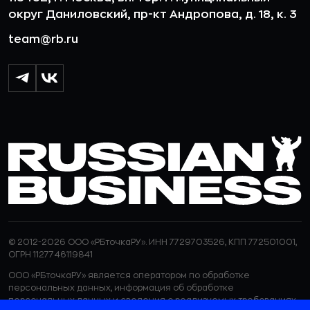
округ Даниловский, пр-кт Андропова, д. 18, к. 3
team@rb.ru
© 2012-2026 ООО «РБточкаРУ». ИНН 7729703526, КПП 772501001,
ОГРН 1127746119841
ООО «РБточкаРУ» является оператором по обработке
персональных данных, информация об обработке
персональных данных и сведения о реализуемых требованиях