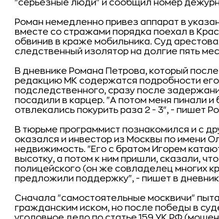
"серьезные люди" и сообщил номер дежурн
Роман немедленно привез аппарат в указан
вместе со стражами порядка поехал в Крас
обвинив в краже мобильника. Суд арестова
следственный изолятор на долгие пять мес
В дневнике Романа Петрова, который посл
редакцию МК содержатся подробности его 
подследственного, сразу после задержания
посадили в карцер. "А потом меня пинали и
отвлекались покурить раза 2 - 3", - пишет Р
В тюрьме программист познакомился и с др
оказался и инвестор из Москвы по имени О
недвижимость. "Его с братом Игорем катают
высотку, а потом к ним пришли, сказали, чт
полицейского (он же совладелец многих кр
предложили поддержку", - пишет в дневник
Сначала "самостоятельные москвичи" пыта
гражданским иском, но после победы в суд
уголовное дело по статье 159 УК РФ (мошен