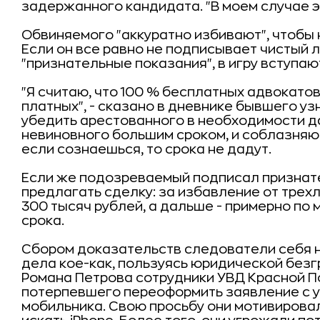
задержанного кандидата. "В моем случае эт
Обвиняемого "аккуратно избивают", чтобы
Если он все равно не подписывает чистый л
"признательные показания", в игру вступаю
"Я считаю, что 100 % бесплатных адвокато
платных", - сказано в дневнике бывшего у
убедить арестованного в необходимости д
невиновного большим сроком, и соблазняю
если сознаешься, то срока не дадут.
Если же подозреваемый подписал признате
предлагать сделку: за избавление от трех
300 тысяч рублей, а дальше - примерно по
срока.
Сбором доказательств следователи себя 
дела кое-как, пользуясь юридической без
Романа Петрова сотрудники УВД Красной П
потерпевшего переоформить заявление с ут
мобильника. Свою просьбу они мотивировали