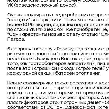
искать iPhone. Более того, они угрожали п
УК (заведомо ложный донос).
Очень популярна в среде работников прав
"посадки" за наркотики. Причем ловят не н
Более 80 % людей, сидящих под следствие
по ст.228 УК РФ (незаконное приобретение,
"Сами арестанты называют эту статью "Оли
Петров.
6 февраля в камеру к Роману подселили ст
рытья котлована они "отклонились от схем
нелегалов с Ближнего Востока (там в прош
того, как гастарбайтеров запретили)", пиш
после этой страшной находки строителей у
кражу одной секции батареи отопления.
Новые сокамерники также рассказали, как
на строительстве. Например, при заливани
цемент с пластификаторами, которые очень
специальных костюмах и респираторах. А м
пластификаторов стоит огромных денег - 5
соответствии с ГОСТом, Однако моют их те