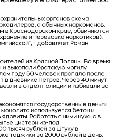
отерпевшему и его матери статьей 306
оохранительных органов схема
аркодилеров, а обычных наркоманов.
м в Краснодарском крае, обвиняются
 хранение и перевозка наркотиков).
мпийской", - добавляет Роман
роителей из Красной Поляны. Во время
ы и выкопали братскую могилу
лом году 50 человек пропало после
ет в дневнике Петров. Через 40 минут
везли в отдел полиции и избивали за
 экономятся государственные деньги
и монолита используется бетон и
 ядовиты. Работать с ними нужно в
ытье цистерн из-под
00 тысяч рублей за штуку в
 же таджики за 2000 рублей в день.