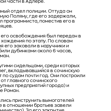
ой части в Адлере.
ный отдел полиции. Оттуда он
ную Поляну, где его задержали,
л программиста, поместив его в
яцев.
е его освобождения был передан в
хождения по этапу. По словам
 его заковали в наручники и
 били дубинками около 6 часов,
оман.
угими сидельцами, среди которых
лег, вкладывавшийся в сочинскую
 по судам почти год. Они построили
о от главного сочинского
упных предприятий города) и
е Роман.
лись приструнить вымогателей
е в отношении братьев завели
ничество). За его закрытие