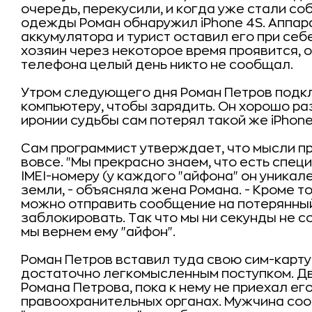
очередь, перекусили, и когда уже стали соб
одежды Роман обнаружил iPhone 4S. Аппар
аккумулятора и турист оставил его при себе
хозяин через некоторое время проявится, 
телефона целый день никто не сообщал.
Утром следующего дня Роман Петров подк
компьютеру, чтобы зарядить. Он хорошо раз
иронии судьбы сам потерял такой же iPhone
Сам программист утверждает, что мысли пр
вовсе. "Мы прекрасно знаем, что есть спе
IMEI-номеру (у каждого "айфона" он уникал
земли, - объясняла жена Романа. - Кроме т
можно отправить сообщение на потерянный
заблокировать. Так что мы ни секунды не со
мы вернем ему "айфон".
Роман Петров вставил туда свою сим-карту 
достаточно легкомысленным поступком. Дв
Романа Петрова, пока к нему не приехал ег
правоохранительных органах. Мужчина соо