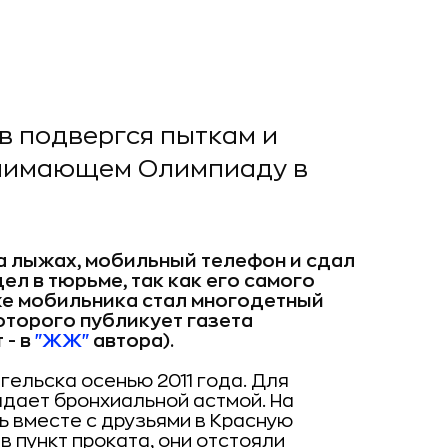
в подвергся пыткам и
инимающем Олимпиаду в
а лыжах, мобильный телефон и сдал
ел в тюрьме, так как его самого
же мобильника стал многодетный
оторого публикует газета
 - в
"ЖЖ"
автора).
гельска осенью 2011 года. Для
адает бронхиальной астмой. На
ь вместе с друзьями в Красную
в пункт проката, они отстояли