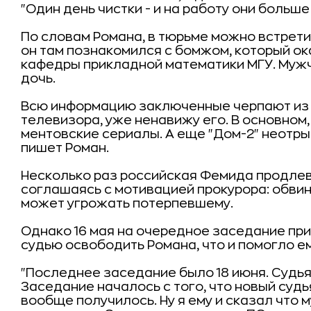
"Один день чистки - и на работу они больше
По словам Романа, в тюрьме можно встрети
он там познакомился с бомжом, который о
кафедры прикладной математики МГУ. Муж
дочь.
Всю информацию заключенные черпают из "
телевизора, уже ненавижу его. В основном, 
ментовские сериалы. А еще "Дом-2" неотрывн
пишет Роман.
Несколько раз российская Фемида продлев
соглашаясь с мотивацией прокурора: обви
может угрожать потерпевшему.
Однако 16 мая на очередное заседание пр
судью освободить Романа, что и помогло ем
"Последнее заседание было 18 июня. Судья
Заседание началось с того, что новый судь
вообще получилось. Ну я ему и сказал что 