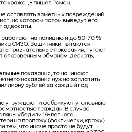
о кража", - пишет Роман.
 не оставлять заметных повреждений.
ист, на котором потом выведут его
т адвокаты.
в работают на полицию и до 50-70 %
зника СИЗО. Защитники пытаются
ать признательные показания, пугают
т откровенным обманом: дескать,
льные показания, то начинают
летнего наказания нужно заплатить
 миллиону рублей за каждый год
не утруждают и фабрикуют уголовные
грамотностью граждан. В случае
оляны убедили 16-летнего
ери на пропажу (фактически, кражу)
 тем, что иначе просто не будут