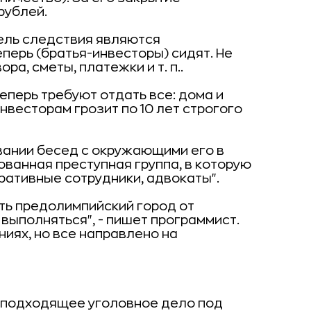
рублей.
тель следствия являются
перь (братья-инвесторы) сидят. Не
ра, сметы, платежки и т. п..
перь требуют отдать все: дома и
инвесторам грозит по 10 лет строгого
вании бесед с окружающими его в
ованная преступная группа, в которую
ративные сотрудники, адвокаты".
ть предолимпийский город от
выполняться", - пишет программист.
ниях, но все направлено на
 подходящее уголовное дело под