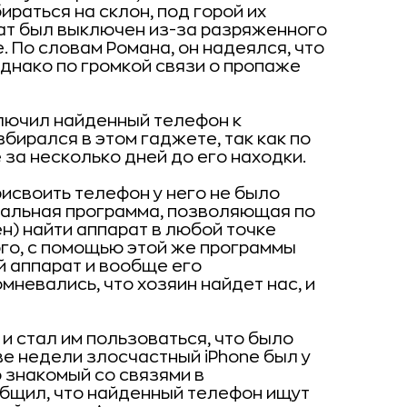
ираться на склон, под горой их
ат был выключен из-за разряженного
. По словам Романа, он надеялся, что
однако по громкой связи о пропаже
лючил найденный телефон к
бирался в этом гаджете, так как по
 за несколько дней до его находки.
исвоить телефон у него не было
циальная программа, позволяющая по
ен) найти аппарат в любой точке
ого, с помощью этой же программы
 аппарат и вообще его
мневались, что хозяин найдет нас, и
и стал им пользоваться, что было
е недели злосчастный iPhone был у
о знакомый со связями в
бщил, что найденный телефон ищут