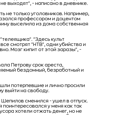
 не выходят", - написано в дневнике.
ть не только уголовников. Например,
казался профессором и доцентом
чину выселила из дома собственная
телеящика". "Здесь культ
все смотрят "НТВ", одни убийства и
о. Мозг кипит от этой заразы", -
ала Петрову срок ареста,
няемый бездомный, безработный и
ишли потерпевшие и лично просили
у выйти на свободу.
 Шепилов сменился - ушел в отпуск.
я поинтересовался у меня как так
мусора хотели отжать денег, но не