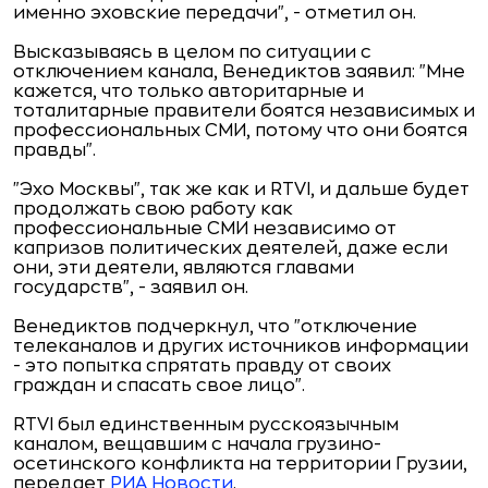
именно эховские передачи", - отметил он.
Высказываясь в целом по ситуации с
отключением канала, Венедиктов заявил: "Мне
кажется, что только авторитарные и
тоталитарные правители боятся независимых и
профессиональных СМИ, потому что они боятся
правды".
"Эхо Москвы", так же как и RTVI, и дальше будет
продолжать свою работу как
профессиональные СМИ независимо от
капризов политических деятелей, даже если
они, эти деятели, являются главами
государств", - заявил он.
Венедиктов подчеркнул, что "отключение
телеканалов и других источников информации
- это попытка спрятать правду от своих
граждан и спасать свое лицо".
RTVI был единственным русскоязычным
каналом, вещавшим с начала грузино-
осетинского конфликта на территории Грузии,
передает
РИА Новости
.