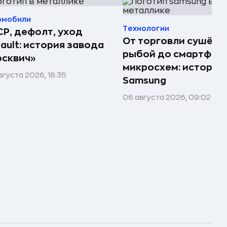
омобили
Технологии
Р, дефолт, уход
От торговли сушёно
ault: история завода
рыбой до смартфоно
сквич»
микросхем: история
вгуста 2026, 18:35
Samsung
06 августа 2026, 09:02