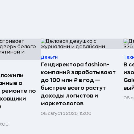
Деньги
Тех
Гендиректора fashion-
В с
компаний зарабатывают
из
дложили
до 100 млн ₽ в год —
Gal
анные о
быстрее всего растут
вый
и ремонте по
доходы логистов и
08 а
аховщики
маркетологов
е
08 августа 2026, 15:00
9:00