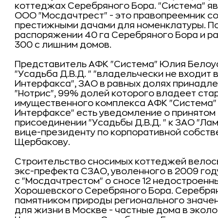
коттеджах Серебряного Бора. "Система" 
ООО "Мосдачтрест" - это правопреемник с
престижными дачами для номенклатуры. По
распоряжении 40 га Серебряного Бора и р
300 с лишним домов.
Представитель АФК "Система" Юлия Белоус
"Усадьба Д.В.Д. " "владельчески не входит 
Интерфакса", ЗАО в равных долях принадл
"Нотрис", 99% долей которого владеет ста
имущественного комплекса АФК "Система" 
Интерфаксе" есть уведомление о принятом 2
присоединении "Усадьбы Д.В.Д. " к ЗАО "Л
вице-президенту по корпоративной собств
Щербакову.
Строительство сносимых коттеджей велось
экс-префекта СЗАО, уволенного в 2009 год
с "Мосдачтрестом" о сносе 12 недостроенн
Хорошевского Серебряного Бора. Серебря
памятником природы регионального значени
для жизни в Москве - частные дома в эколо