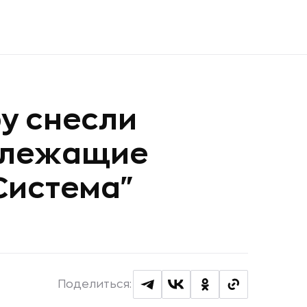
у снесли
длежащие
Система"
Поделиться: