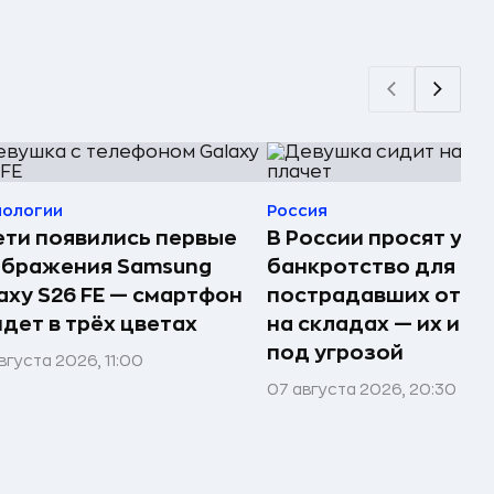
нологии
Россия
ети появились первые
В России просят упр
ображения Samsung
банкротство для
axy S26 FE — смартфон
пострадавших от п
дет в трёх цветах
на складах — их им
под угрозой
вгуста 2026, 11:00
07 августа 2026, 20:30