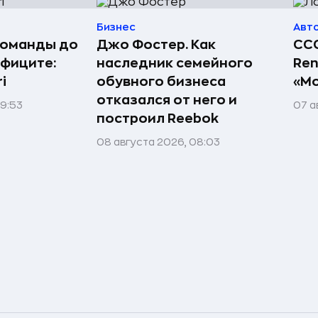
Бизнес
Авт
команды до
Джо Фостер. Как
ССС
ефиците:
наследник семейного
Ren
i
обувного бизнеса
«Мо
отказался от него и
09:53
07 а
построил Reebok
08 августа 2026, 08:03