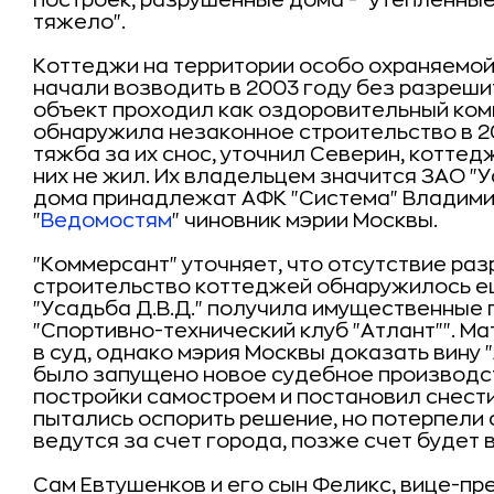
построек, разрушенные дома - "утепленны
тяжело".
Коттеджи на территории особо охраняемо
начали возводить в 2003 году без разреш
объект проходил как оздоровительный ком
обнаружила незаконное строительство в 20
тяжба за их снос, уточнил Северин, коттедж
них не жил. Их владельцем значится ЗАО "Ус
дома принадлежат АФК "Система" Владими
"
Ведомостям
" чиновник мэрии Москвы.
"Коммерсант" уточняет, что отсутствие ра
строительство коттеджей обнаружилось ещ
"Усадьба Д.В.Д." получила имущественные 
"Спортивно-технический клуб "Атлант"". 
в суд, однако мэрия Москвы доказать вину 
было запущено новое судебное производств
постройки самостроем и постановил снести
пытались оспорить решение, но потерпели
ведутся за счет города, позже счет будет 
Сам Евтушенков и его сын Феликс, вице-пр