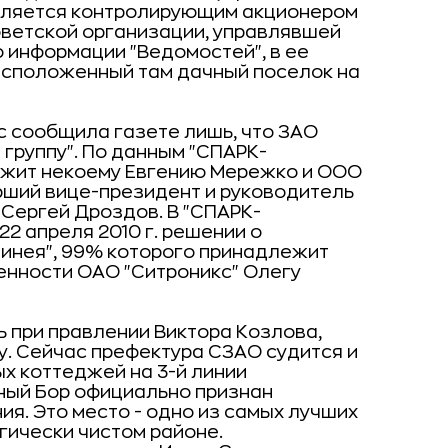
является контролирующим акционером
оветской организации, управлявшей
 информации "Ведомостей", в ее
асположенный там дачный поселок на
 сообщила газете лишь, что ЗАО
в группу". По данным "СПАРК-
ежит некоему Евгению Мережко и ООО
рший вице-президент и руководитель
Сергей Дроздов. В "СПАРК-
2 апреля 2010 г. решении о
аминея", 99% которого принадлежит
енности ОАО "Ситроникс" Олегу
 при правлении Виктора Козлова,
у. Сейчас префектура СЗАО судится и
ых коттеджей на 3-й линии
ный Бор официально признан
я. Это место - одно из самых лучших
гически чистом районе.