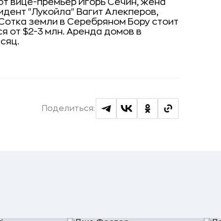
т вице-премьер Игорь Сечин, жена
дент "Лукойла" Вагит Алекперов,
 Сотка земли в Серебряном Бору стоит
я от $2-3 млн. Аренда домов в
сяц.
Поделиться: