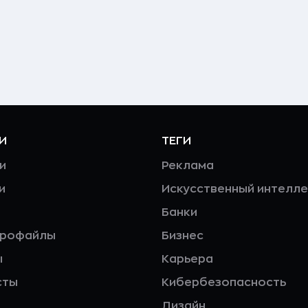
И
ТЕГИ
и
Реклама
и
Искусственный интелле
Банки
профайлы
Бизнес
ы
Карьера
сты
Кибербезопасность
Дизайн