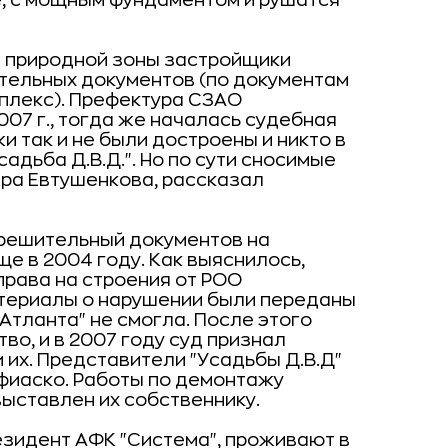
е, с мощным фундаментом и рушатся
й природной зоны застройщики
ительных документов (по документам
плекс). Префектура СЗАО
07 г., тогда же началась судебная
и так и не были достроены и никто в
адьба Д.В.Д.". Но по сути сносимые
ра Евтушенкова, рассказал
зрешительный документов на
е в 2004 году. Как выяснилось,
права на строения от РОО
Материалы о нарушении были переданы
"Атланта" не смогла. После этого
о, и в 2007 году суд признал
 их. Представители "Усадьбы Д.В.Д"
 фиаско. Работы по демонтажу
выставлен их собственнику.
езидент АФК "Система", проживают в