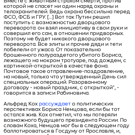
Вместе с животным страхом смерти, против
которой не спасет ни один наряд охраны и
телохранителей. Ведь охрана бессильна перед
ФСО, ФСБ и ГРУ. [...] Вот так Путин решил
поступить с возможностью дворцового
переворота: он взял инициативу в свои руки и
совершил его сам, в отношении придворных.
Поэтому не будет никакого дворцового
переворота. Все элиты и прочие дяди и тети
побелели от ужаса. От показательно
брошенного полураздетого убитого Бориса,
лежащего на мокром тротуаре, под дождем, с
картинкой-открыткой в качестве фона.
Почтовое такое отправление-поздравление,
на новый, только что утвержденный День сил
специальных операций. Разорванному
договору - новый праздник, с открыткой", -
говорится в записи Рабиновича.
Альфред Кох
рассуждает
о политических
перспективах Бориса Немцова, если бы тот
остался жив. Кох отметил, что мы потеряли
возможного будущего президента России. По
словам Коха, Немцов мог бы в следующем году
баллотироваться в Госдуму от Ярославля, и,