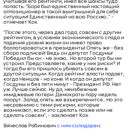
учитывая его рейтинги, имел все шансы туда
попасть. "Боря был единственный настоящий
оппозиционер в такой выигрышной для себя
ситуации! Единственный на всю Россию..." -
отмечает Кох.
"После этого, через два года, совсем с другим
рейтингом, в условиях экономического спада и
падения уровня жизни он имеет право
баллотироваться в президенты! Опять же - без
сбора подписей! Ведь он депутат Госдумы!
Победил бы он - не знаю... Но второй тур бы им
устроил. Представляете, какие у них риски? И
тогда бы его пришлось убивать совсем в
другой ситуации. Когда рейтинг власти падает,
когда Немцов - на коне. И когда он депутат
Госдумы и без пяти минут - Президент РФ. Нет
уж. Лучше сейчас. Ну да, неизбежные
имиджевые потери. Демократы пару недель
поорут. Запад опять же взъерепенится... Но это
несравнимо с теми рисками, которые
возникают, если это сделать позже или не
сделать совсем", - заключает Кох.
Вячеслав Рабинович
с ним солидарен
: