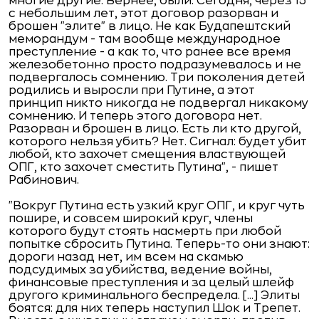
многие другие. Вернее, были. Сегодня, через 15
с небольшим лет, этот договор разорван и
брошен "элите" в лицо. Не как Будапештский
меморандум - там вообще международное
преступление - а как то, что ранее все время
железобетонно просто подразумевалось и не
подвергалось сомнению. Три поколения детей
родились и выросли при Путине, а этот
принцип никто никогда не подвергал никакому
сомнению. И теперь этого договора нет.
Разорван и брошен в лицо. Есть ли кто другой,
которого нельзя убить? Нет. Сигнал: будет убит
любой, кто захочет смещения властвующей
ОПГ, кто захочет сместить Путина", - пишет
Рабинович.
"Вокруг Путина есть узкий круг ОПГ, и круг чуть
пошире, и совсем широкий круг, члены
которого будут стоять насмерть при любой
попытке сбросить Путина. Теперь-то они знают:
дороги назад нет, им всем на скамью
подсудимых за убийства, ведение войны,
финансовые преступления и за целый шлейф
другого криминального беспредела. [...] Элиты
боятся: для них теперь наступил Шок и Трепет.