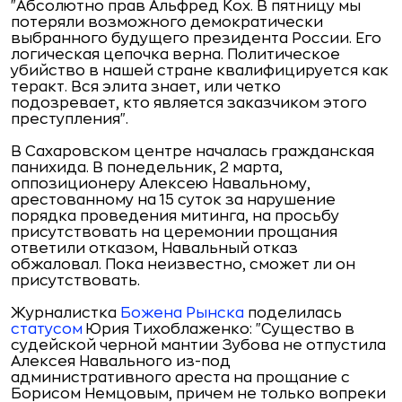
"Абсолютно прав Альфред Кох. В пятницу мы
потеряли возможного демократически
выбранного будущего президента России. Его
логическая цепочка верна. Политическое
убийство в нашей стране квалифицируется как
теракт. Вся элита знает, или четко
подозревает, кто является заказчиком этого
преступления".
В Сахаровском центре началась гражданская
панихида. В понедельник, 2 марта,
оппозиционеру Алексею Навальному,
арестованному на 15 суток за нарушение
порядка проведения митинга, на просьбу
присутствовать на церемонии прощания
ответили отказом, Навальный отказ
обжаловал. Пока неизвестно, сможет ли он
присутствовать.
Журналистка
Божена Рынска
поделилась
статусом
Юрия Тихоблаженко: "Существо в
судейской черной мантии Зубова не отпустила
Алексея Навального из-под
административного ареста на прощание с
Борисом Немцовым, причем не только вопреки