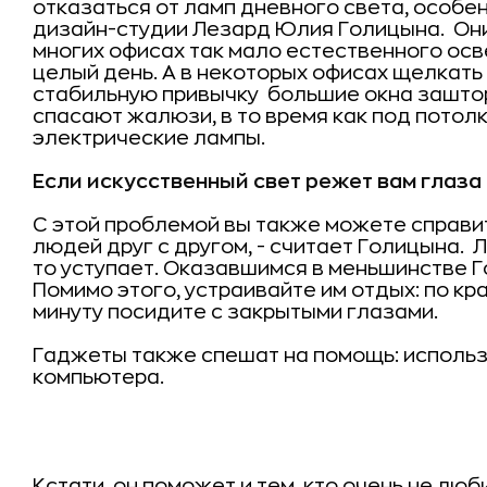
отказаться от ламп дневного света, особе
дизайн-студии Лезард Юлия Голицына.  Он
многих офисах так мало естественного осв
целый день. А в некоторых офисах щелкать
стабильную привычку  большие окна зашто
спасают жалюзи, в то время как под потол
электрические лампы.
Если искусственный свет режет вам глаза
С этой проблемой вы также можете справит
людей друг с другом, - считает Голицына. 
то уступает. Оказавшимся в меньшинстве 
Помимо этого, устраивайте им отдых: по кра
минуту посидите с закрытыми глазами.
Гаджеты также спешат на помощь: использ
компьютера.
Кстати, он поможет и тем, кто очень не люб