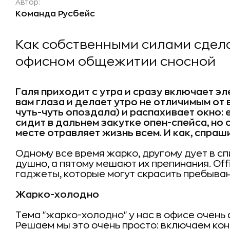
Автор:
Команда Русбейс
Как собственными силами сдел
офисном общежитии сносной
Галя приходит с утра и сразу включает э
вам глаза и делает утро не отличимым от 
чуть-чуть опоздала) и распахивает окно: е
сидит в дальнем закутке опен-спейса, но
месте отравляет жизнь всем. И как, спраш
Одному все время жарко, другому дует в сп
душно, а пятому мешают их препинания.
Off
гаджеты, которые могут скрасить пребыва
Жарко-холодно
Тема "жарко-холодно" у нас в офисе очень а
Решаем мы это очень просто: включаем кон