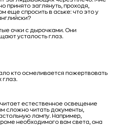
но принято заглянуть, проходя,
ом еще спросить в аське: что это у
нглийски?
тые очки с дырочками. Они
щают усталость глаз.
Мало кто осмеливается пожертвовать
 глаз.
очитает естественное освещение
ам сложно читать документы,
астольную лампу. Например,
роме необходимого вам света, она