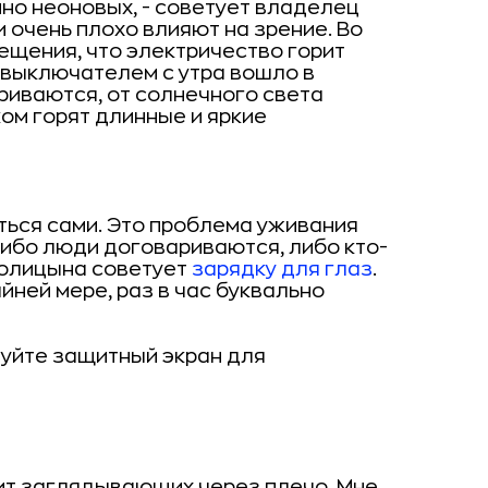
нно неоновых, - советует владелец
и очень плохо влияют на зрение. Во
ещения, что электричество горит
 выключателем с утра вошло в
риваются, от солнечного света
ком горят длинные и яркие
ься сами. Это проблема уживания
 Либо люди договариваются, либо кто-
Голицына советует
зарядку для глаз
.
йней мере, раз в час буквально
уйте защитный экран для
ит заглядывающих через плечо. Мне