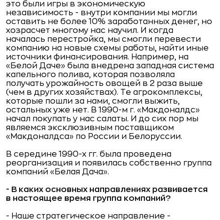
это были игры в экономическую
независимость - внутри компании мы могли
оставить не более 10% заработанных денег, но
хозрасчет многому нас научил. И когда
началась перестройка, мы смогли перевести
компанию на новые схемы работы, найти иные
источники финансирования. Например, на
«Белой Даче» была внедрена западная система
капельного полива, которая позволяла
получать урожайность овощей в 2 раза выше
(чем в других хозяйствах). Те агрокомплексы,
которые пошли за нами, смогли выжить,
остальных уже нет. В 1990-м г. «Макдоналдс»
начал покупать у нас салаты. И до сих пор мы
являемся эксклюзивным поставщиком
«Макдоналдса» по России и Белоруссии.
В середине 1990-х гг. была проведена
реорганизация и появилась собственно группа
компаний «Белая Дача».
- В каких основных направлениях развивается
в настоящее время группа компаний?
- Наше стратегическое направление -