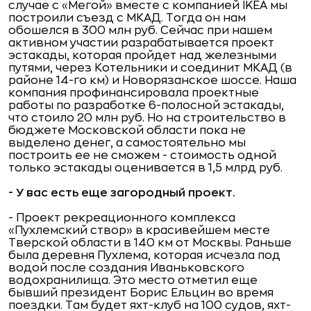
случае с «Мегой» вместе с компанией IKEA мы
построили съезд с МКАД. Тогда он нам
обошелся в 300 млн руб. Сейчас при нашем
активном участии разрабатывается проект
эстакады, которая пройдет над железными
путями, через Котельники и соединит МКАД (в
районе 14-го км) и Новорязанское шоссе. Наша
компания профинансировала проектные
работы по разработке 6-полосной эстакады,
что стоило 20 млн руб. Но на строительство в
бюджете Московской области пока не
выделено денег, а самостоятельно мы
построить ее не сможем - стоимость одной
только эстакады оценивается в 1,5 млрд руб.
- У вас есть еще загородный проект.
- Проект рекреационного комплекса
«Пухлемский створ» в красивейшем месте
Тверской области в 140 км от Москвы. Раньше
была деревня Пухлема, которая исчезла под
водой после создания Иваньковского
водохранилища. Это место отметил еще
бывший президент Борис Ельцин во время
поездки. Там будет яхт-клуб на 100 судов, яхт-