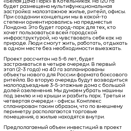
«Белая Дача Парк» в Котельниках. На 120 га
будет размещена мультифункциональная
застройка: малоэтажное жилье, ритейл, офисы.
При создании концепции мы в какой-то
степени ориентировались на предместья
Лондона. Это будет город-парк для тех, кто
хочет пользоваться всей городской
инфраструктурой, но чувствовать себя как на
природе. Люди смогут жить, работать, отдыхать
в одном месте без необходимости выезжать.
Проект рассчитан на 5-6 лет, будет
застраиваться в четыре очереди. В первый
этап (2-3 года) на 40 га запланированы
объекты нового для России формата боксового
ритейла. Во вторую очередь будут возводиться
малоподъездные 3-5-этажные дома с большой
долей озеленения. Мы думаем убрать машины
под землю и на крыши и разбить парк. Третья и
четвертая очереди - офисы. Комплекс
спланирован таким образом, что по внешнему
периметру располагаются торговые
помещения, а жилые находятся внутри.
Предполагаемый объем инвестиций в проект