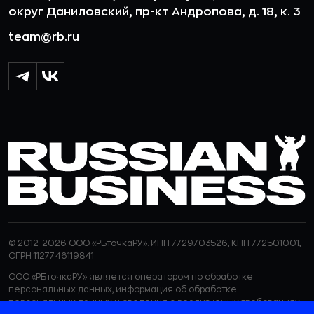
округ Даниловский, пр-кт Андропова, д. 18, к. 3
team@rb.ru
© 2012-2026 ООО «РБточкаРУ». ИНН 7729703526, КПП 772501001,
ОГРН 1127746119841
ООО «РБточкаРУ» является оператором по обработке
персональных данных, информация об обработке
персональных данных и сведения о реализуемых требованиях