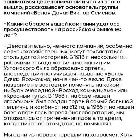
заниматься девелопментом и что из этого
вышло, рассказывает основатель группы
компаний «Белая Дача» Виктор Семенов.
- Каким образом вашей компании удалось
просуществовать на российском рынке 90
лет?
- Действительно, немного компаний, особенно
сельскохозяйственных, могут похвастаться
столь долгой историей. В 1918 г. несколькими
рабочими завода жатвенных машин им.
Ухтомского была образована артель,
впоследствии получившая название «Белая
Дача». Возможно, нам в чем-то везло. Даже
название не заставили поменять на какой-
нибудь очередной «Восход коммунизма» или
«Красный путь». В 1958 г. на базе нашей
агрофирмы был создан первый самый большой
тепличный комбинат на 512 га, в 1965 г. на нашей
базе открылась первая биолаборатория, мы
отказались от применения ядов в то время,
когда никто об этом даже не помышлял.
Мы одни из первых перешли на хозрасчет. Хотя