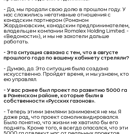
- Да, мы продали свою долю в прошлом году. У
нас сложились негативные отношения с
канадским партнером (Романом
Жардановским, канадским предпринимателем,
владельцем компании Romalex Holding Limited. -
«Ведомости»), и мы не захотели дальше
работать.
- Эта ситуация связана с тем, что в августе
прошлого года по вашему кабинету стреляли?
- Думаю, да. Это ситуация была создана
искусственно. Пройдет время, и мы узнаем, кто
ею управлял.
- У вас ранее был проект по развитию 5000 га
в Раменском районе, которые были в
собственности «Русских газонов».
- Теперь этими землями занимаемся не мы. Я
даже рад, что проект самоликвидировался.
Было понятно, что жизни не хватило бы его
поднять. Кроме того, я всегда опасался, что эти
5000 га отвлекут нас от реальных проектов,