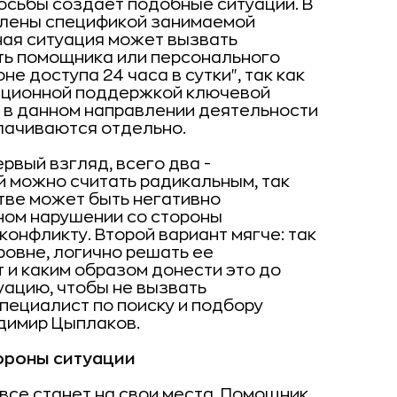
осьбы создает подобные ситуации. В
овлены спецификой занимаемой
ная ситуация может вызвать
ть помощника или персонального
е доступа 24 часа в сутки", так как
мационной поддержкой ключевой
и в данном направлении деятельности
лачиваются отдельно.
рвый взгляд, всего два -
 можно считать радикальным, так
тве может быть негативно
вном нарушении со стороны
конфликту. Второй вариант мягче: так
ровне, логично решать ее
т и каким образом донести это до
уацию, чтобы не вызвать
пециалист по поиску и подбору
димир Цыплаков.
ороны ситуации
 все станет на свои места. Помощник