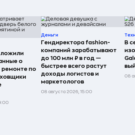
Деньги
Тех
Гендиректора fashion-
В с
компаний зарабатывают
из
дложили
до 100 млн ₽ в год —
Gal
анные о
быстрее всего растут
вый
и ремонте по
доходы логистов и
08 а
аховщики
маркетологов
е
08 августа 2026, 15:00
9:00