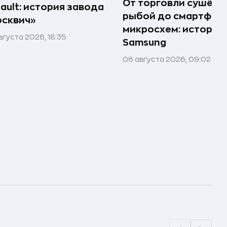
От торговли сушёно
ault: история завода
рыбой до смартфоно
сквич»
микросхем: история
вгуста 2026, 18:35
Samsung
06 августа 2026, 09:02