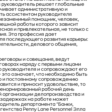
ка руководитель решает глобальные
ечивает административную и
ть ассистентом руководителя
 незаменимый помощник, человек,
пешной работы которого зависит
сная и привлекательная, не только с
ия. Эта профессия дает
ля последующего развития карьеры:
ятельности, делового общения,
еговоры и совещания, ведут
еговорах наряду с первыми лицами
о руководителя и сопровождают его
- это означает, что необходимо быть
ю и постоянному сопровождению
равится и приносит удовольствие, то
ненормированный рабочий день
ной организации делопроизводства и
 задержках на работе может
водитель департамента "Банки,
гентства Penny Lane Personnel Элла