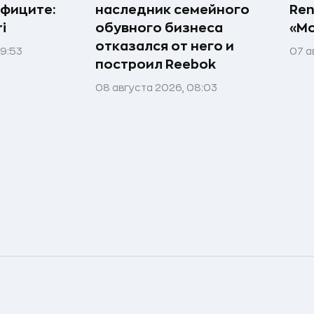
ефиците:
наследник семейного
Ren
i
обувного бизнеса
«Мо
отказался от него и
09:53
07 а
построил Reebok
08 августа 2026, 08:03