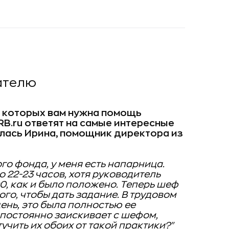
ателю
и которых вам нужна помощь
RB.ru
ответят на самые интересные
илась Ирина, помощник директора из
о фонда, у меня есть напарница.
 22-23 часов, хотя руководитель
:00, как и было положено. Теперь шеф
го, чтобы дать задание. В трудовом
нь, это была полностью ее
а постоянно заискивает с шефом,
учить их обоих от такой практики?"