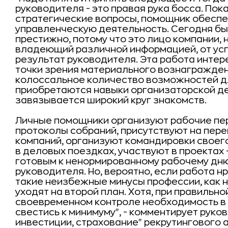
руководителя - это правая рука босса. По
стратегические вопросы, помощник обесп
управленческую деятельность. Сегодня бы
престижно, потому что это лицо компании,
владеющий различной информацией, от ус
результат руководителя. Эта работа интере
точки зрения материального вознагражден
колоссальное количество возможностей д
приобретаются навыки организаторской де
завязывается широкий круг знакомств.
Личные помощники организуют рабочие пер
протоколы собраний, присутствуют на пер
компаний, организуют командировки своег
в деловых поездках, участвуют в проектах 
готовым к ненормированному рабочему дн
руководителя. Но, вероятно, если работа н
такие неизбежные минусы профессии, как 
уходят на второй план. Хотя, при правиль
своевременном контроле необходимость в
свестись к минимуму", - комментирует руко
инвестиции, страхование" рекрутингового а