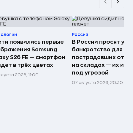
нологии
Россия
ети появились первые
В России просят упр
ображения Samsung
банкротство для
axy S26 FE — смартфон
пострадавших от п
дет в трёх цветах
на складах — их им
под угрозой
вгуста 2026, 11:00
07 августа 2026, 20:30