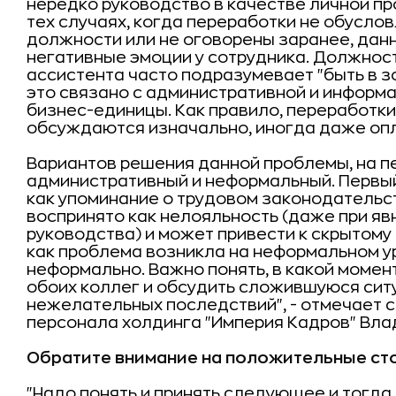
нередко руководство в качестве личной пр
тех случаях, когда переработки не обусл
должности или не оговорены заранее, дан
негативные эмоции у сотрудника. Должнос
ассистента часто подразумевает "быть в зон
это связано с административной и инфор
бизнес-единицы. Как правило, переработк
обсуждаются изначально, иногда даже оп
Вариантов решения данной проблемы, на пе
административный и неформальный. Первый
как упоминание о трудовом законодательс
воспринято как нелояльность (даже при я
руководства) и может привести к скрытому 
как проблема возникла на неформальном у
неформально. Важно понять, в какой момен
обоих коллег и обсудить сложившуюся сит
нежелательных последствий", - отмечает с
персонала холдинга "Империя Кадров" Вла
Обратите внимание на положительные ст
"Надо понять и принять следующее и тогда