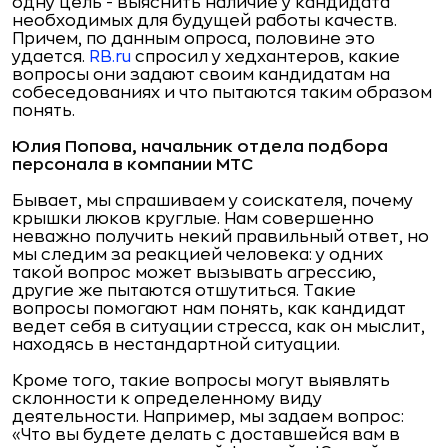
одну цель - выяснить наличие у кандидата
необходимых для будущей работы качеств.
Причем, по данным опроса, половине это
удается.
RB.ru
спросил у хедхантеров, какие
вопросы они задают своим кандидатам на
собеседованиях и что пытаются таким образом
понять.
Юлия Попова, начальник отдела подбора
персонала в компании МТС
Бывает, мы спрашиваем у соискателя, почему
крышки люков круглые. Нам совершенно
неважно получить некий правильный ответ, но
мы следим за реакцией человека: у одних
такой вопрос может вызывать агрессию,
другие же пытаются отшутиться. Такие
вопросы помогают нам понять, как кандидат
ведет себя в ситуации стресса, как он мыслит,
находясь в нестандартной ситуации.
Кроме того, такие вопросы могут выявлять
склонности к определенному виду
деятельности. Например, мы задаем вопрос:
«Что вы будете делать с доставшейся вам в