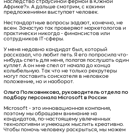
наследство страусиной фермой в Южной
Африке?». А дальше смотрим, с какими
предложениями выступает человек.
Нестандартные вопросы задают, конечно, не
всем. Зачастую так проверяют маркетологов и
практически никогда - финансистов или
сотрудников IT-сферы.
У меня недавно кандидат был, который
рассказал, что любит петь. Я его попросила что-
нибудь спеть для меня, полагая послушать один
куплет. А он мне спел от начала до конца
колыбельную. Так что не только рекрутеры
могут поставить соискателя в неловкое
положение, но и наоборот.
Ольга Полковникова, руководитель отдела по
подбору персонала Microsoft в России
Microsoft - это инновационная компания,
поэтому мы обращаем внимание на
кандидатов, по-настоящему увлеченных
технологиями и умеющих мыслить креативно.
Чтобы помочь человеку раскрыться, мы можем