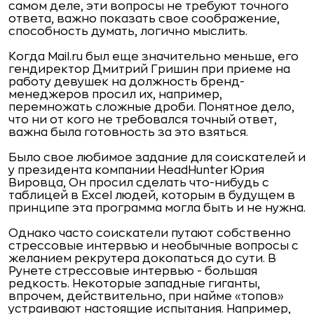
самом деле, эти вопросы не требуют точного
ответа, важно показать свое соображение,
способность думать, логично мыслить.
Когда Mail.ru был еще значительно меньше, его
гендиректор Дмитрий Гришин при приеме на
работу девушек на должность бренд-
менеджеров просил их, например,
перемножать сложные дроби. Понятное дело,
что ни от кого не требовался точный ответ,
важна была готовность за это взяться.
Было свое любимое задание для соискателей и
у президента компании HeadHunter Юрия
Вировца, Он просил сделать что-нибудь с
таблицей в Excel людей, которым в будущем в
принципе эта программа могла быть и не нужна.
Однако часто соискатели путают собственно
стрессовые интервью и необычные вопросы с
желанием рекрутера докопаться до сути. В
Рунете стрессовые интервью - большая
редкость. Некоторые западные гиганты,
впрочем, действительно, при найме «топов»
устраивают настоящие испытания. Например,