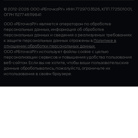
© 2012-2026 ООО «РБточкаРУ». ИНН 7729703526, КПП 772501001,
ОГРН 1127746119841
ООО «РБточкаРУ» является оператором по обработке
персональных данных, информация об обработке
персональных данных и сведения о реализуемых требованиях
к защите персональных данных отражены в
Политике в
отношении обработки персональных данных.
ООО «РБточкаРУ» использует файлы cookie с целью
персонализации сервисов и повышения удобства пользования
веб-сайтом. Если вы не хотите, чтобы ваши пользовательские
данные обрабатывались, пожалуйста, ограничьте их
использование в своём браузере.