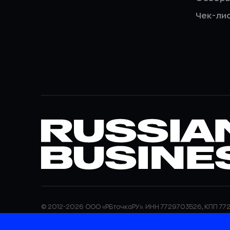
Чек-ли
© 2012-2026 ООО «РБточкаРУ». ИНН 7729703526, КПП 772
ООО «РБточкаРУ» является оператором по обработке п
информация об обработке персональных данных и све