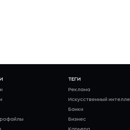
И
ТЕГИ
и
Реклама
и
Искусственный интелле
Банки
профайлы
Бизнес
ы
Карьера