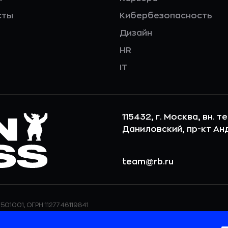
сты
Кибербезопасность
Дизайн
HR
IT
115432, г. Москва, вн. т
Даниловский, пр-кт Андр
team@rb.ru
501001, ОГРН 1127746119841
ерсональных данных,
ООО «РБточкаРУ» использует фай
дения о реализуемых
повышения удобства пользования