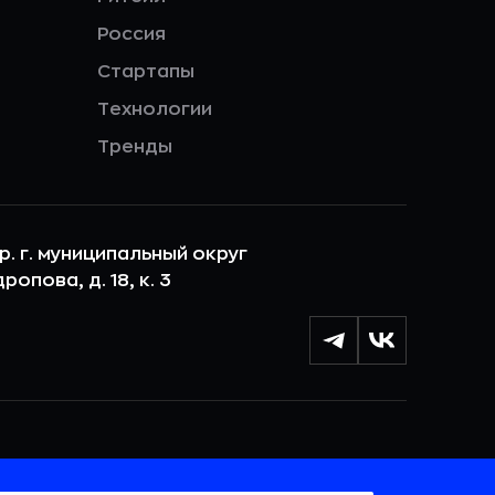
Россия
Стартапы
Технологии
Тренды
ер. г. муниципальный округ
опова, д. 18, к. 3
лы cookie с целью персонализации сервисов и
 веб-сайтом. Если вы не хотите, чтобы ваши