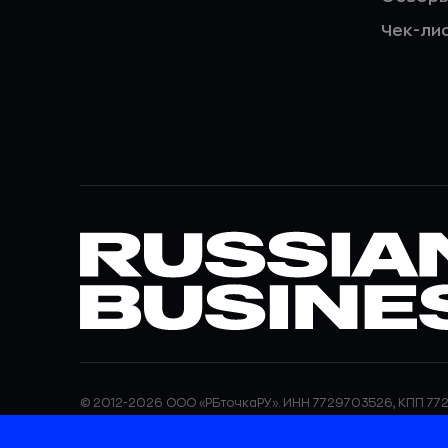
Чек-ли
© 2012-2026 ООО «РБточкаРУ». ИНН 7729703526, КПП 772
ООО «РБточкаРУ» является оператором по обработке п
информация об обработке персональных данных и све