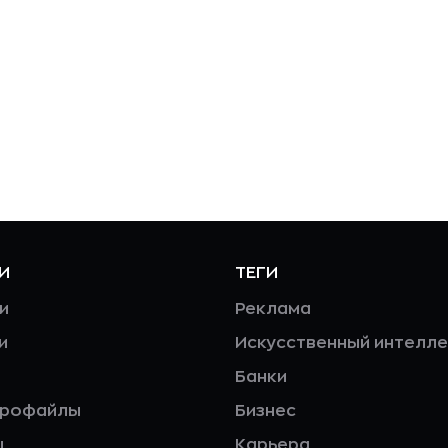
И
ТЕГИ
и
Реклама
и
Искусственный интелле
Банки
профайлы
Бизнес
ы
Карьера