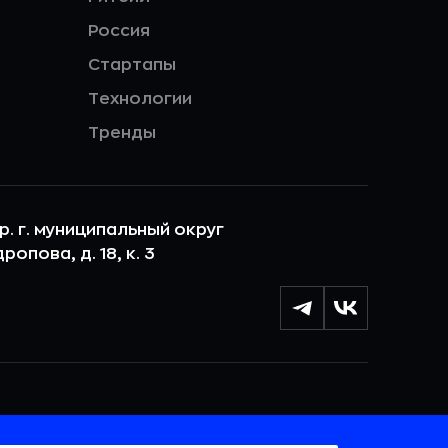
Россия
Стартапы
Технологии
Тренды
ер. г. муниципальный округ
опова, д. 18, к. 3
лы cookie с целью персонализации сервисов и
 веб-сайтом. Если вы не хотите, чтобы ваши