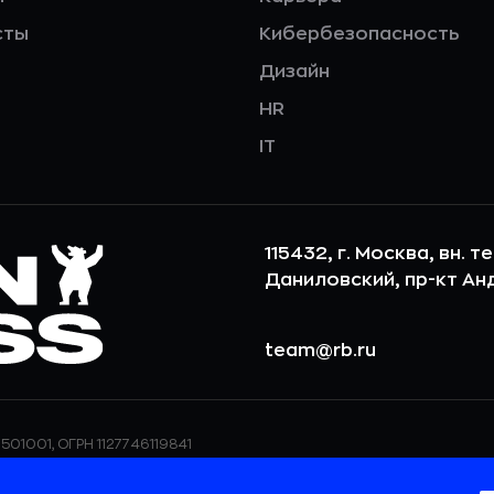
сты
Кибербезопасность
Дизайн
HR
IT
115432, г. Москва, вн. т
Даниловский, пр-кт Андр
team@rb.ru
501001, ОГРН 1127746119841
ерсональных данных,
ООО «РБточкаРУ» использует фай
дения о реализуемых
повышения удобства пользования