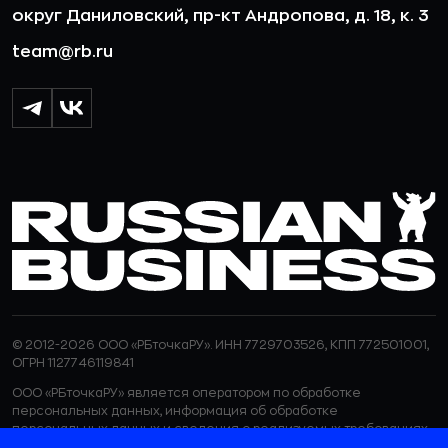
округ Даниловский, пр-кт Андропова, д. 18, к. 3
team@rb.ru
© 2012-2026 ООО «РБточкаРУ». ИНН 7729703526, КПП 772501001,
ОГРН 1127746119841
ООО «РБточкаРУ» является оператором по обработке
персональных данных, информация об обработке
персональных данных и сведения о реализуемых требованиях
к защите персональных данных отражены в
Политике в