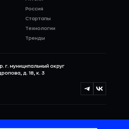
Россия
Стартапы
Технологии
Тренды
ер. г. муниципальный округ
опова, д. 18, к. 3
лы cookie с целью персонализации сервисов и
 веб-сайтом. Если вы не хотите, чтобы ваши