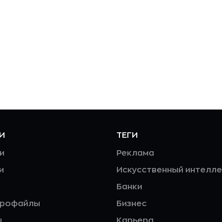
И
ТЕГИ
и
Реклама
и
Искусственный интелле
Банки
профайлы
Бизнес
ы
Карьера