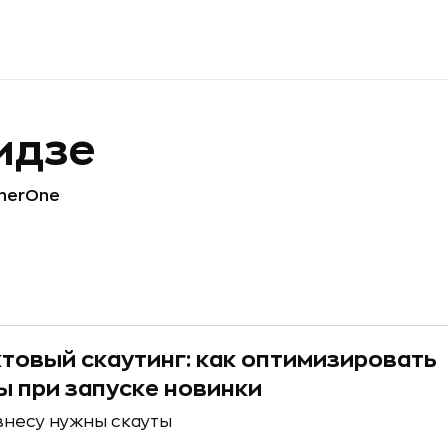
идзе
herOne
товый скаутинг: как оптимизировать
ы при запуске новинки
знесу нужны скауты