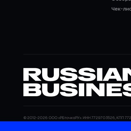
Чек-ли
© 2012-2026 ООО «РБточкаРУ». ИНН 7729703526, КПП 772
ООО «РБточкаРУ» является оператором по обработке п
информация об обработке персональных данных и све