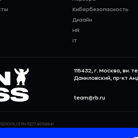
сты
Кибербезопасность
Дизайн
HR
IT
115432, г. Москва, вн. т
Даниловский, пр-кт Андр
team@rb.ru
501001, ОГРН 1127746119841
ерсональных данных,
ООО «РБточкаРУ» использует фай
дения о реализуемых
повышения удобства пользования