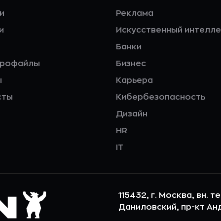
и
Реклама
и
Искусственный интелле
Банки
профайлы
Бизнес
ы
Карьера
сты
Кибербезопасность
Дизайн
HR
IT
115432, г. Москва, вн. т
Даниловский, пр-кт Андр