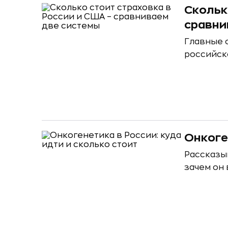
Скольк
сравни
Главные 
российск
Онкоге
Рассказыв
зачем он 