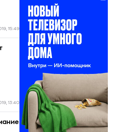
19, 15:49
т
19, 13:40
мание