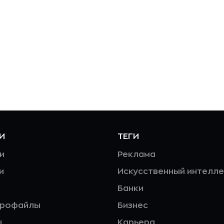
И
ТЕГИ
и
Реклама
и
Искусственный интелле
Банки
профайлы
Бизнес
ы
Карьера