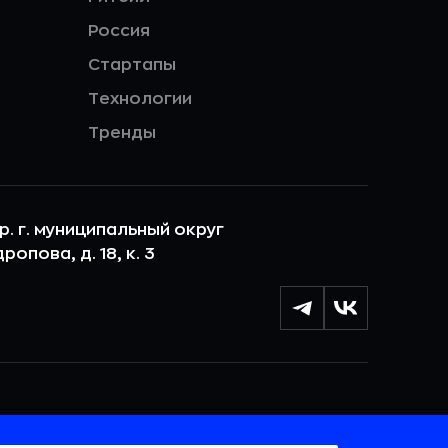
Россия
Стартапы
Технологии
Тренды
ер. г. муниципальный округ
опова, д. 18, к. 3
лы cookie с целью персонализации сервисов и
 веб-сайтом. Если вы не хотите, чтобы ваши