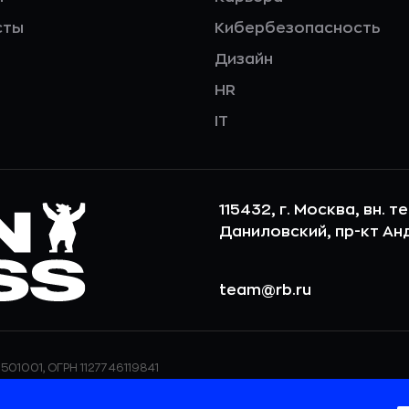
сты
Кибербезопасность
Дизайн
HR
IT
115432, г. Москва, вн. т
Даниловский, пр-кт Андр
team@rb.ru
501001, ОГРН 1127746119841
ерсональных данных,
ООО «РБточкаРУ» использует фай
дения о реализуемых
повышения удобства пользования