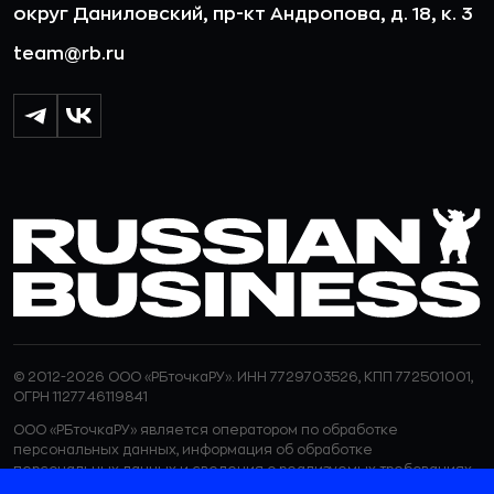
округ Даниловский, пр-кт Андропова, д. 18, к. 3
team@rb.ru
© 2012-2026 ООО «РБточкаРУ». ИНН 7729703526, КПП 772501001,
ОГРН 1127746119841
ООО «РБточкаРУ» является оператором по обработке
персональных данных, информация об обработке
персональных данных и сведения о реализуемых требованиях
к защите персональных данных отражены в
Политике в