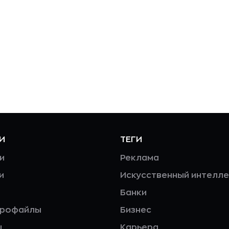
И
ТЕГИ
и
Реклама
и
Искусственный интелле
Банки
профайлы
Бизнес
ы
Карьера