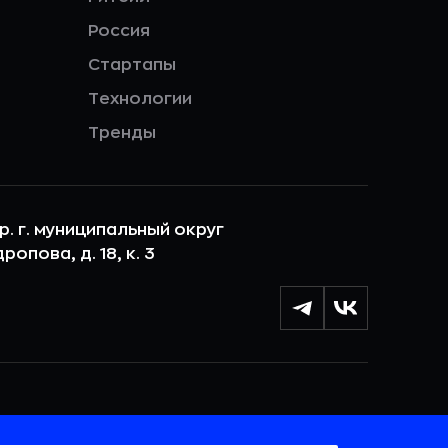
Россия
Стартапы
Технологии
Тренды
ер. г. муниципальный округ
опова, д. 18, к. 3
лы cookie с целью персонализации сервисов и
 веб-сайтом. Если вы не хотите, чтобы ваши