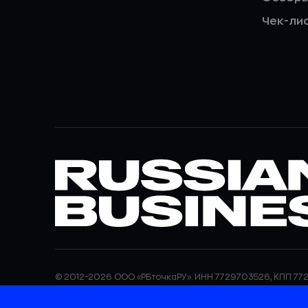
Чек-ли
© 2012-2026 ООО «РБточкаРУ». ИНН 7729703526, КПП 772
ООО «РБточкаРУ» является оператором по обработке п
информация об обработке персональных данных и све