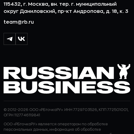
115432, г. Москва, вн. тер. г. муниципальный
округ Даниловский, пр-кт Андропова, д. 18, к. 3
team@rb.ru
© 2012-2026 ООО «РБточкаРУ». ИНН 7729703526, КПП 772501001,
ОГРН 1127746119841
ООО «РБточкаРУ» является оператором по обработке
персональных данных, информация об обработке