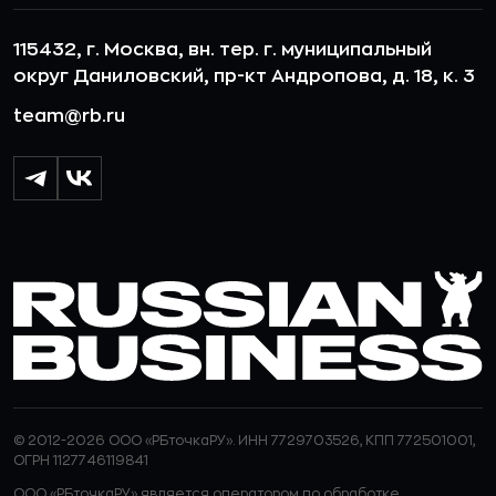
115432, г. Москва, вн. тер. г. муниципальный
округ Даниловский, пр-кт Андропова, д. 18, к. 3
team@rb.ru
© 2012-2026 ООО «РБточкаРУ». ИНН 7729703526, КПП 772501001,
ОГРН 1127746119841
ООО «РБточкаРУ» является оператором по обработке