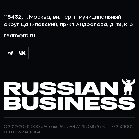
115432, г. Москва, вн. тер. г. муниципальный
округ Даниловский, пр-кт Андропова, д. 18, к. 3
team@rb.ru
© 2012-2026 ООО «РБточкаРУ». ИНН 7729703526, КПП 772501001,
ОГРН 1127746119841