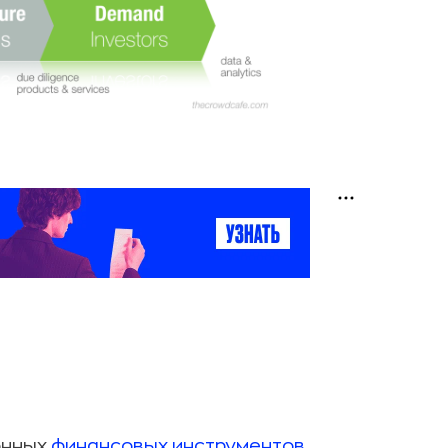
онных
финансовых инструментов
,