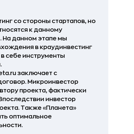
инг со стороны стартапов, но
тносятся к данному
 На данном этапе мы
вхождения в краудинвестинг
 в себе инструменты
.
ta.ru заключает с
договор. Микроинвестор
втору проекта, фактически
 Впоследствии инвестор
оекта. Также «Планета»
ать оптимальное
ьности.