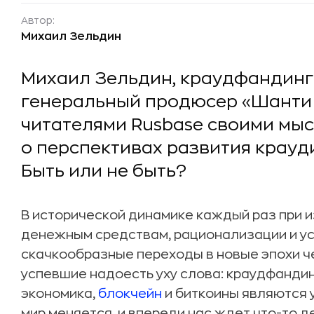
Автор:
Михаил Зельдин
Михаил Зельдин, краудфандинг
генеральный продюсер «Шанти 
читателями Rusbase своими мы
о перспективах развития крауд
Быть или не быть?
В исторической динамике каждый раз при 
денежным средствам, рационализации и у
скачкообразные переходы в новые эпохи ч
успевшие надоесть уху слова: краудфандин
экономика,
блокчейн
и биткоины являются 
мир меняется, и впереди нас ждет что-то 