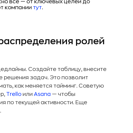
жно все — от ключевых целей до
от компании
тут
.
и распределения ролей
дедлайны. Создайте таблицу, внесите
ре решения задач. Это позволит
мать, как меняется тайминг. Советую
ер,
Trello
или
Asana
— чтобы
я по текущей активности. Еще
.