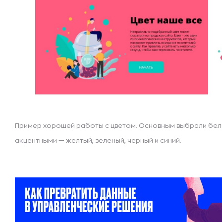
Пример хорошей работы с цветом. Основным выбрали белы
акцентными — желтый, зеленый, черный и синий.