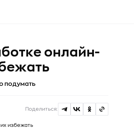
аботке онлайн-
збежать
но подумать
Поделиться: