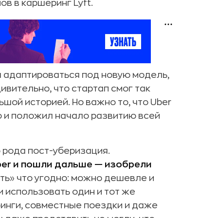
в в каршеринг Lyft.
 адаптироваться под новую модель,
ивительно, что стартап смог так
ьшой историей. Но важно то, что Uber
о и положил начало развитию всей
 рода пост-уберизация.
ber и пошли дальше — изобрели
ь» что угодно: можно дешевле и
и использовать один и тот же
ринги, совместные поездки и даже