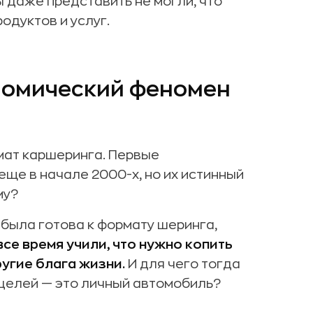
ы даже представить не могли, что
одуктов и услуг.
номический феномен
мат каршеринга. Первые
ще в начале 2000-х, но их истинный
му?
 была готова к формату шеринга,
все время учили, что нужно копить
ругие блага жизни.
И для чего тогда
 целей — это личный автомобиль?