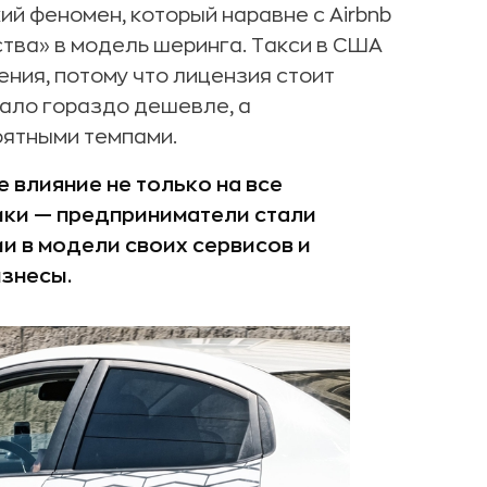
кий феномен, который наравне с Airbnb
ва» в модель шеринга. Такси в США
ния, потому что лицензия стоит
тало гораздо дешевле, а
оятными темпами.
 влияние не только на все
мики — предприниматели стали
и в модели своих сервисов и
знесы.