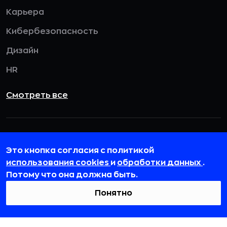
Карьера
Кибербезопасность
Дизайн
HR
Смотреть все
115432, г. Москва, вн. тер. г. муниципальный
округ Даниловский, пр-кт Андропова, д. 18, к. 3
Это кнопка согласия с политикой
использования cookies
и
обработки данных
.
team@rb.ru
Потому что она должна быть.
Понятно