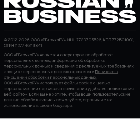
© 2012-2026 ООО «РБточкаРУ». ИНН 7729703526, КПП 772501001,
ОГРН 1127746119841
ООО «РБточкаРУ» является оператором по обработке
персональных данных, информация об обработке
персональных данных и сведения о реализуемых требованиях
к защите персональных данных отражены в
Политике в
отношении обработки персональных данных.
ООО «РБточкаРУ» использует файлы cookie с целью
персонализации сервисов и повышения удобства пользования
веб-сайтом. Если вы не хотите, чтобы ваши пользовательские
данные обрабатывались, пожалуйста, ограничьте их
использование в своём браузере.