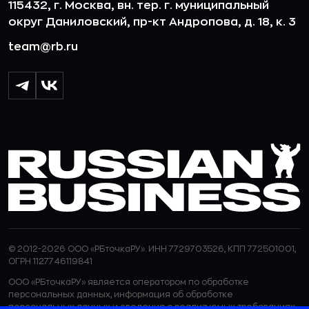
115432, г. Москва, вн. тер. г. муниципальный
округ Даниловский, пр-кт Андропова, д. 18, к. 3
team@rb.ru
© 2012-2026 ООО «РБточкаРУ». ИНН 7729703526, КПП 772501001,
ОГРН 1127746119841
ООО «РБточкаРУ» является оператором по обработке
персональных данных, информация об обработке
персональных данных и сведения о реализуемых требованиях