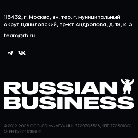
115432, г. Москва, вн. тер. г. муниципальный
округ Даниловский, пр-кт Андропова, д. 18, к. 3
team@rb.ru
© 2012-2026 ООО «РБточкаРУ». ИНН 7729703526, КПП 772501001,
ОГРН 1127746119841