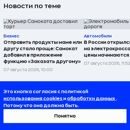
Новости по теме
Бизнес
Автомобили
Отправить продукты маме или
В России открылс
другу стало проще: Самокат
на электрокроссо
добавил в приложение
цены начинаются о
функцию «Заказать другому»
07 августа 2026, 11:5
07 августа 2026, 10:00
Это кнопка согласия с политикой
использования cookies
и
обработки данных
.
Потому что она должна быть.
Понятно