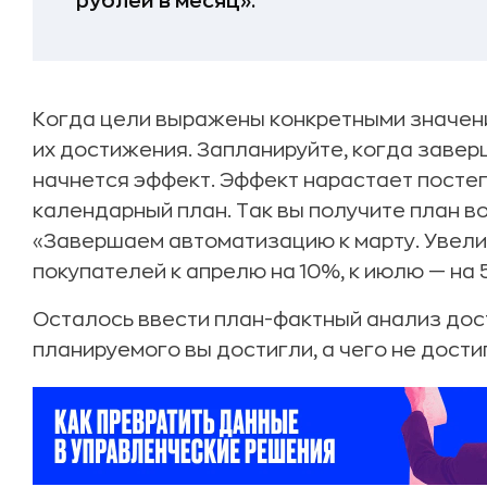
рублей в месяц».
Когда цели выражены конкретными значени
их достижения. Запланируйте, когда завер
начнется эффект. Эффект нарастает постеп
календарный план. Так вы получите план в
«Завершаем автоматизацию к марту. Увел
покупателей к апрелю на 10%, к июлю — на 
Осталось ввести план-фактный анализ дос
планируемого вы достигли, а чего не дости