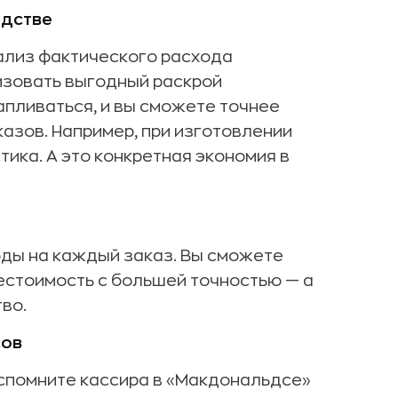
одстве
ализ фактического расхода
изовать выгодный раскрой
апливаться, и вы сможете точнее
азов. Например, при изготовлении
ика. А это конкретная экономия в
оды на каждый заказ. Вы сможете
естоимость с большей точностью — а
во.
сов
Вспомните кассира в «Макдональдсе»