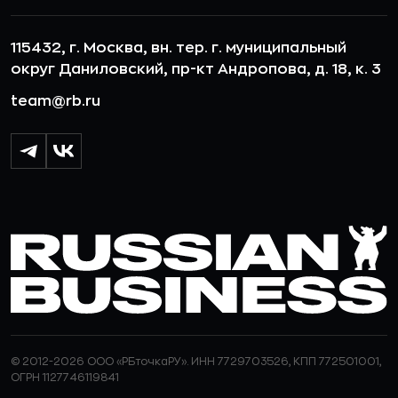
115432, г. Москва, вн. тер. г. муниципальный
округ Даниловский, пр-кт Андропова, д. 18, к. 3
team@rb.ru
© 2012-2026 ООО «РБточкаРУ». ИНН 7729703526, КПП 772501001,
ОГРН 1127746119841