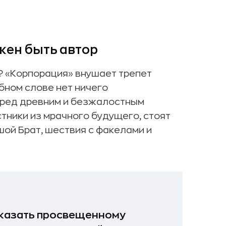
жен быть автор
? «Корпорация» внушает трепет
бном слове нет ничего
еред древним и безжалостным
стники из мрачного будущего, стоят
шой Брат, шествия с факелами и
оказать просвещенному