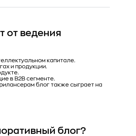
т от ведения
нтеллектуальном капитале.
гах и продукции.
одукте.
ие в B2B сегменте.
рилансерам блог также сыграет на
поративный блог?