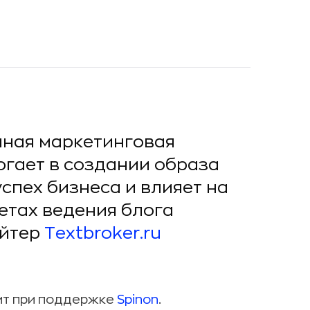
чная маркетинговая
огает в создании образа
успех бизнеса и влияет на
етах ведения блога
айтер
Textbroker.ru
ит при поддержке
Spinon
.