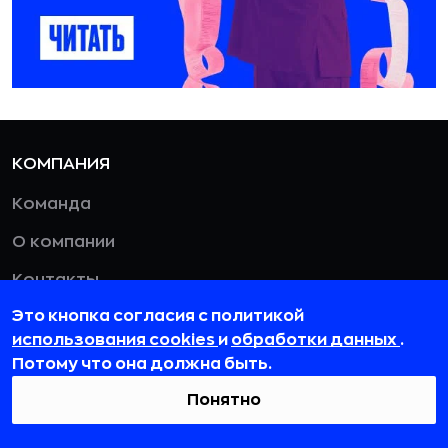
КОМПАНИЯ
Команда
О компании
Контакты
Это кнопка согласия с политикой
РУБРИКИ
использования cookies
и
обработки данных
.
Потому что она должна быть.
Новости
Понятно
Истории